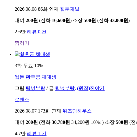
2026.08.08
86화 연재
웹툰채널
대여
200원
(전화
16,600원
)
소장
500원
(전화
43,000원
)
2.6만
리뷰 0 건
찜하기
3화 무료
10%
웹툰
황후궁 체대생
그림
팀넋부랑
/
글
팀넋부랑
,
(원작)진야기
로맨스
2026.08.07
173화 연재
위즈덤하우스
대여
200원
(전화
30,780원
34,200원
10%↓
)
소장
500원
(
4.7만
리뷰 1 건