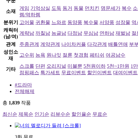
구분
게임
기억상실
도둑
동거
동물
먼치킨
명문세가
복수
소
소재
렘/역하렘
분위기
고어물
귀환물
느와르
동양풍
복수물
서양풍
성장물
역
캐릭터
계략남
까칠남
능글남
다정남
무심남
연하남
재벌남
절
(남/여)
관계
주종관계
계약관계
나이차커플
다각관계
배틀연애
부
성인소
고수위
능욕
원나잇
절륜
첫경험
페티쉬
여공남수
재
스크롤
단편
오리지널
미블뿐
5천원이하
5천~1만원
1
기타
점핑패스
특가세트
무료이벤트
할인이벤트
대여이벤트
#드라마
전체해제
총
1,839
작품
최신순
제목순
인기순
리뷰수순
할인율순
무료순
3화 무료