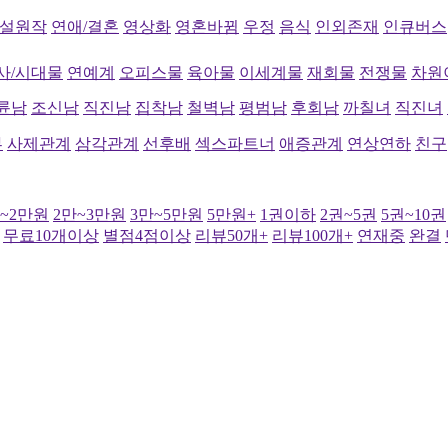
설원작
연애/결혼
영상화
영혼바뀜
우정
음식
인외존재
인큐버스
사/시대물
연예계
오피스물
육아물
이세계물
재회물
전쟁물
차원
륜남
조신남
직진남
집착남
철벽남
평범남
후회남
까칠녀
직진녀
부
사제관계
삼각관계
선후배
섹스파트너
애증관계
연상연하
친구
만~2만원
2만~3만원
3만~5만원
5만원+
1권이하
2권~5권
5권~10권
무료10개이상
별점4점이상
리뷰50개+
리뷰100개+
연재중
완결