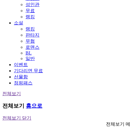
성인관
무료
랭킹
소설
랭킹
판타지
무협
로맨스
BL
일반
이벤트
기다리면 무료
선물함
점핑패스
전체보기
전체보기
홈으로
전체보기 닫기
전체보기 