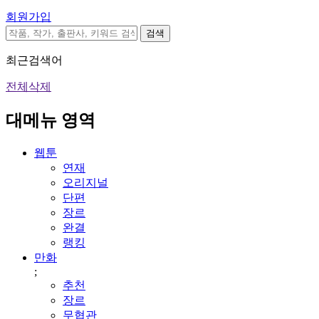
회원가입
검색
최근검색어
전체삭제
대메뉴 영역
웹툰
연재
오리지널
단편
장르
완결
랭킹
만화
;
추천
장르
무협관