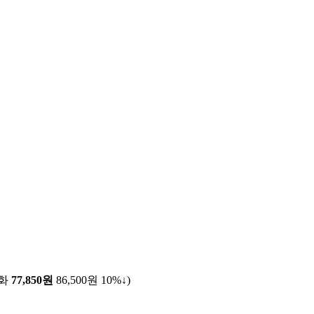
전화
77,850원
86,500원
10%↓
)