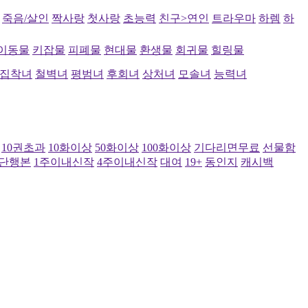
죽음/살인
짝사랑
첫사랑
초능력
친구>연인
트라우마
하렘
하
이동물
키잡물
피폐물
현대물
환생물
회귀물
힐링물
집착녀
철벽녀
평범녀
후회녀
상처녀
모솔녀
능력녀
10권초과
10화이상
50화이상
100화이상
기다리면무료
선물함
단행본
1주이내신작
4주이내신작
대여
19+
동인지
캐시백