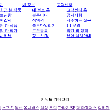
재
내 정보
고객센터
최근 본 작품
내 정보 홈
고객센터 홈
보관함
블루머니
공지사항
책갈피
정액권
자주하는 질문
찜 한 작품
블루마일리지
1:1 문의
찜 한 작가
쿠폰등록
약관 및 정책
내리뷰
정보 변경
뷰어 설치안내
키워드 카테고리
리
스포츠
액션
옴니버스
일상
무협
판타지/SF
학원/캠퍼스
할리퀸