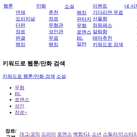
웹툰
만화
이벤트
내 서
소설
연재
추천
기다리면 무료
랭킹
오리지널
장르
선물함
판타지
단편
무협관
점핑패스
무협
장르
성인관
알림함
로맨스
완결
무료
BL
테마추천
일반
랭킹
랭킹
키워드로 검색
키워드로 웹툰/만화 검색
키워드로 웹툰/만화 검색
소설
무협
BL
로맨스
성인
장르+
장르/
개그/코믹
드라마
로맨스
백합/GL
소년
스릴러/미스터