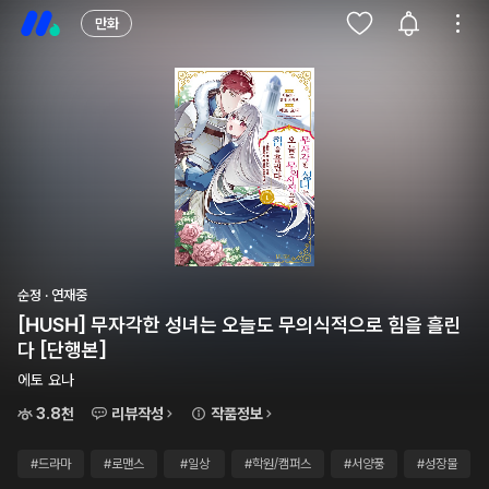
만화
순정 · 연재중
[HUSH] 무자각한 성녀는 오늘도 무의식적으로 힘을 흘린
다 [단행본]
에토 요나
3.8천
리뷰작성
작품정보
#드라마
#로맨스
#일상
#학원/캠퍼스
#서양풍
#성장물