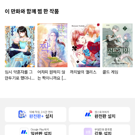
이 만화와 함께 찜 한 작품
임시 약혼자를 그
어차피 원하지 않
까치발의 앨리스
콜드 게임
만두기로 했더니
는 짝이니까요 [단
냉혹한 용신 왕세
행본]
자의 상태가 이상
해졌습니다 [단행
본]
10배 적립, 2시간 먼저
원스토어에서
완전판+
설치
완전판 설치
Google Play에서
무협만화 플랫폼
일반판 설치
강툰 설치