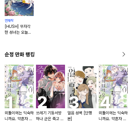
연재작
[HUSH] 무자각
한 성녀는 오늘도
무의식적으로 힘을
흘린다 [연재]
순정 만화 랭킹
외톨이에는 익숙하
쓰레기 기둥서방
얼음 성벽 [단행
외톨이에는 익숙하
니까요. 약혼자 방
하나 군은 죽고 싶
본]
니까요. 약혼자 방
치 중!
어 해
치 중! [단행본]