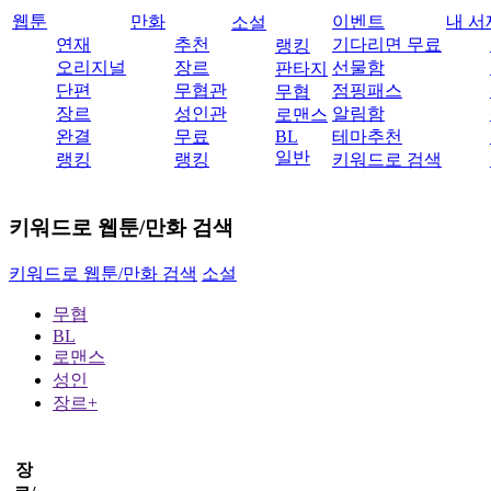
웹툰
만화
이벤트
내 서
소설
연재
추천
기다리면 무료
랭킹
오리지널
장르
선물함
판타지
단편
무협관
점핑패스
무협
장르
성인관
알림함
로맨스
완결
무료
BL
테마추천
일반
랭킹
랭킹
키워드로 검색
키워드로 웹툰/만화 검색
키워드로 웹툰/만화 검색
소설
무협
BL
로맨스
성인
장르+
장