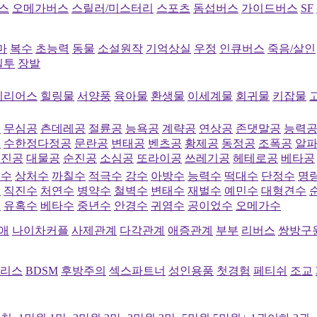
스
오메가버스
스릴러/미스터리
스포츠
돔섭버스
가이드버스
SF
마
복수
초능력
동물
소설원작
기억상실
우정
인큐버스
죽음/살인
질투
장발
시리어스
힐링물
서양풍
육아물
환생물
이세계물
회귀물
키잡물
공
무심공
츤데레공
절륜공
능욕공
계략공
연상공
존댓말공
능력
공
수한정다정공
문란공
변태공
벤츠공
황제공
동정공
조폭공
알
직진공
대물공
순진공
소심공
또라이공
쓰레기공
헤테로공
베타공
심수
상처수
까칠수
적극수
강수
아방수
능력수
떡대수
단정수
명
수
직진수
처연수
병약수
철벽수
변태수
재벌수
예민수
대형견수
수
유혹수
베타수
중년수
안경수
귀염수
공이었수
오메가수
애
나이차커플
사제관계
다각관계
애증관계
부부
리버스
쌍방구
리스
BDSM
후방주의
섹스파트너
성인용품
첫경험
페티쉬
조교