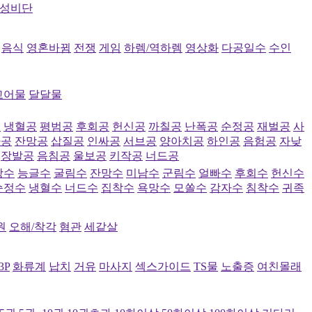
성비단
음식
영혼바뀜
전쟁
게임
하렘/역하렘
영상화
다공일수
수인
고어물
달달물
공
냉혈공
평범공
후회공
헌신공
까칠공
난폭공
순정공
재벌공
사
파공
잔망공
삽질공
인싸공
서브공
양아치공
하인공
음험공
자낮
장발공
음침공
울보공
키작공
너드공
랑수
능글수
굴림수
잔망수
미남수
군림수
얼빠수
후회수
헌신수
순정수
냉혈수
너드수
집착수
욕망수
모쏠수
감자수
침착수
귀족
원
오해/착각
혐관
세같살
3P
화류계
납치
거유
마사지
섹스가이드
TS물
노출증
여친몰래