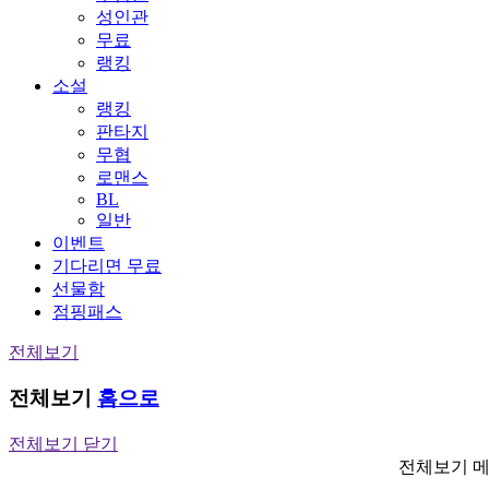
성인관
무료
랭킹
소설
랭킹
판타지
무협
로맨스
BL
일반
이벤트
기다리면 무료
선물함
점핑패스
전체보기
전체보기
홈으로
전체보기 닫기
전체보기 