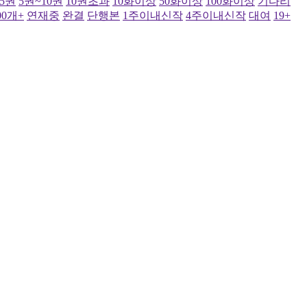
~5권
5권~10권
10권초과
10화이상
50화이상
100화이상
기다리
00개+
연재중
완결
단행본
1주이내신작
4주이내신작
대여
19+