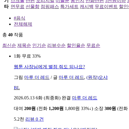
기
스크롤
단편
오리지널
미블뿐
동인지
만화단편
5천원이하
타
면무료
선물함
점핑패스
특가세트
캐시백
무료이벤트
할인
#음식
전체해제
총
40
작품
최신순
제목순
인기순
리뷰수순
할인율순
무료순
1화 무료
33%
웹툰
사장님에게 별점 줘도 되나요?
그림
마루 더 레드
/
글
마루 더 레드
,
(원작)오샤
BL
2026.05.13
6화 (최종화) 완결
마루 더 레드
대여
200원
(전화
1,200원
1,800원
33%↓
)
소장
300원
(전화
5.2천
리뷰 0 건