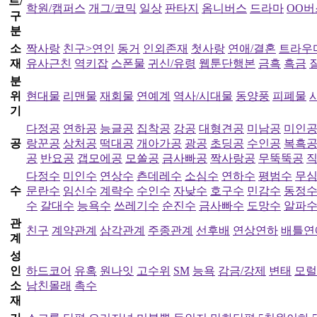
르/
학원/캠퍼스
개그/코믹
일상
판타지
옴니버스
드라마
OO버
구
분
소
짝사랑
친구>연인
동거
인외존재
첫사랑
연애/결혼
트라우
재
유사근친
역키잡
스폰물
귀신/유령
웹툰단행본
금흑
흑금
분
위
현대물
리맨물
재회물
연예계
역사/시대물
동양풍
피폐물
기
다정공
연하공
능글공
집착공
강공
대형견공
미남공
미인
공
랑꾼공
상처공
떡대공
개아가공
광공
초딩공
수인공
복흑
공
반요공
갭모에공
모쏠공
금사빠공
짝사랑공
무뚝뚝공
다정수
미인수
연상수
츤데레수
소심수
연하수
평범수
무
수
문란수
임신수
계략수
수인수
자낮수
호구수
민감수
동정
수
갈대수
능욕수
쓰레기수
순진수
금사빠수
도망수
알파
관
친구
계약관계
삼각관계
주종관계
선후배
연상연하
배틀연
계
성
인
하드코어
유혹
원나잇
고수위
SM
능욕
감금/강제
변태
모럴
소
남친몰래
촉수
재