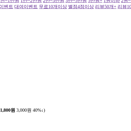
5천~1만원
1만~2만원
2만~3만원
3만~5만원
5만원+
1권이하
2권
이벤트
대여이벤트
무료10개이상
별점4점이상
리뷰50개+
리뷰1
1,800원
3,000원
40%↓
)