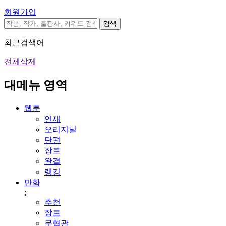
회원가입
검색
최근검색어
전체삭제
대메뉴 영역
웹툰
연재
오리지널
단편
장르
완결
랭킹
만화
;
추천
장르
무협관