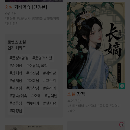
소설
기비역습 [단행본]
8.2천
#
동양풍
#
나쁜남자
#
궁정물
#
왕족/귀족
#
권선징악
로맨스 소설
인기 키워드
#
몸정>맘정
#
운명적사랑
#
순정남
#
소유욕/집착
#
상처녀
#
직진남
#
계략남
#
상처남
#
재회물
#
고수위
#
재벌남
#
집착남
#
순진녀
소설
장적
#
왕족/귀족
#
오해
#
능력남
21.7만
#
절륜남
#
능력녀
#
첫사랑
#
카리스마남
#
계략녀
#
궁정물
#
능력녀
#
다정남
#
복수