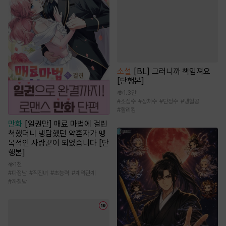
소설
[BL] 그러니까 책임져요
[단행본]
1.3만
#
소심수
#
상처수
#
단정수
#
냉혈공
#
할리킹
만화
[일권만] 매료 마법에 걸린
척했더니 냉담했던 약혼자가 맹
목적인 사랑꾼이 되었습니다 [단
행본]
1천
#
다정남
#
직진녀
#
초능력
#
계약관계
#
까칠남