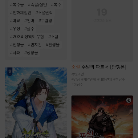
#
복수물
#
죽음/살인
#
복수
#
천하제일인
#
소설원작
#
마교
#
천마
#
무림맹
#
우정
#
살수
#
2024 정액제 무협
#
소림
#
전쟁물
#
먼치킨
#
환생물
#
사파
#
성장물
소설
주말의 파트너 [단행본]
2.4만
#
강공
#
계약관계
#
배틀연애
#
허당수
#
미남수