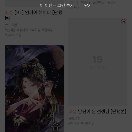
#
고수위
#
절륜남
#
로맨스
#
능글남
이 이벤트 그만 보기
닫기
#
상처녀
소설
[BL] 언페어 헤이터 [단행
본]
3.5만
#
현대물
#
상처수
#
후회공
#
집착공
#
시리어스물
소설
남편이 된 선생님 [단행본]
6.4천
#
현대물
#
사제지간