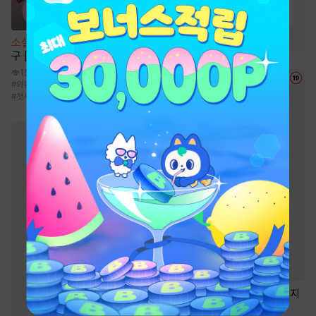
#
환생물
#
통쾌함
#
이능력
#
재벌물
#
전쟁물
소설
나의 완벽한 쿼터백 남자친
구 [단행본]
1천
#
외유내강
#
외국인/혼혈
#
집착남
#
첫사랑
#
현대물
웹툰
떡 한 번 치면 안 잡아먹지
8.7만