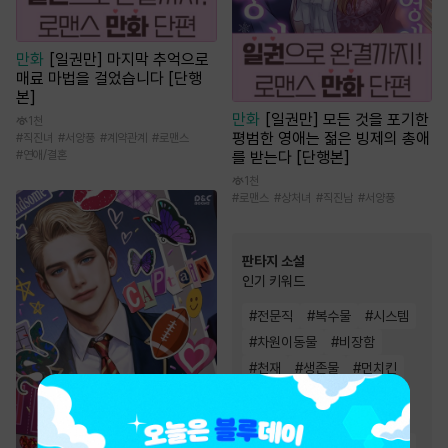
만화
[일권만] 마지막 추억으로
매료 마법을 걸었습니다 [단행
본]
만화
[일권만] 모든 것을 포기한
1천
평범한 영애는 젊은 빙제의 총애
#
직진녀
#
서양풍
#
계약관계
#
로맨스
를 받는다 [단행본]
#
연애/결혼
1천
#
로맨스
#
상처녀
#
직진남
#
서양풍
판타지 소설
인기 키워드
#
전문직
#
복수물
#
시스템
#
차원이동물
#
비장함
#
천재
#
생존물
#
먼치킨
#
빙의물
#
스포츠물
#
게임시스템
#
경영/기업
#
회귀물
#
유쾌함
#
성장물