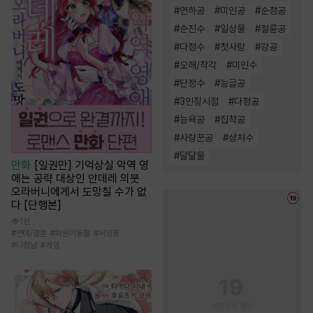
#
연하공
#
미인공
#
순정공
#
순진수
#
일상물
#
절륜공
#
다정수
#
첫사랑
#
강공
#
오해/착각
#
미인수
#
단정수
#
능글공
#
3인칭시점
#
다정공
#
능욕공
#
집착공
#
사랑꾼공
#
상처수
#
달달물
만화
[일권만] 기억상실 악역 영
애는 공략 대상인 얀데레 의붓
오라버니에게서 도망칠 수가 없
다 [단행본]
1천
#
연애/결혼
#
차원이동물
#
서양풍
#
다정남
#
게임