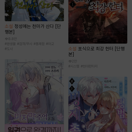
소설
청성에는 천마가 산다 [단
행본]
8.8만
#
환생물
#
검객/무사
#
통쾌함
#
마교
소설
포식으로 최강 헌터 [단행
#
도사
본]
2만
#
시스템
#
현대판타지