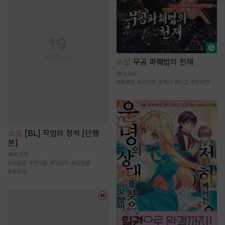
소설
무공 파훼법의 천재
2.9만
#
통쾌함
#
코믹함
#
책사
#
마교
#
먼치킨
소설
[BL] 작업의 정석 [단행
본]
8.6천
#
까칠공
#
현대물
#
미남수
#
리맨물
#
후회공