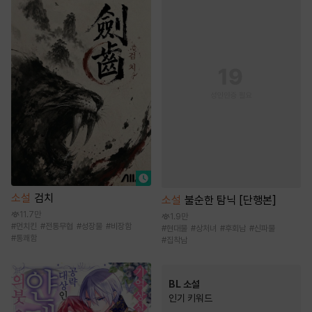
소설
검치
소설
불순한 탐닉 [단행본]
11.7만
1.9만
#
먼치킨
#
전통무협
#
성장물
#
비장함
#
현대물
#
상처녀
#
후회남
#
신파물
#
통쾌함
#
집착남
BL 소설
인기 키워드