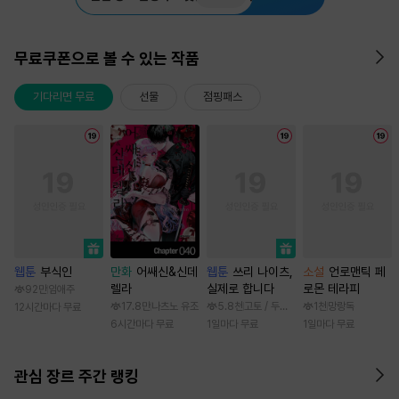
무료쿠폰으로 볼 수 있는 작품
기다리면 무료
선물
점핑패스
웹툰
부식인
만화
어쌔신&신데
웹툰
쓰리 나이츠,
소설
언로맨틱 페
렐라
실제로 합니다
로몬 테라피
92만
임애주
17.8만
나츠노 유조
5.8천
고토 / 두나래
1천
망랑독
12시간마다 무료
6시간마다 무료
1일마다 무료
1일마다 무료
관심 장르 주간 랭킹