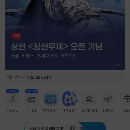
2
/
15
점검 안내 [2026.08.11]
+1,000원
첫충전 혜택
회원가입
머니충전
혜택 총정리
혜택몰빵💘
밀리언 셀러
점핑패스
선물
설정
관심 장르 설정하고 맞춤 추천 받기