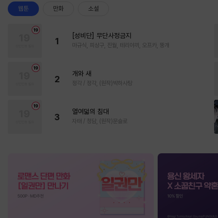
웹툰
만화
소설
[성비단] 무단사정금지
1
마규식, 피상구, 진월, 테리야끼, 오프카, 뚱개
개와 새
2
정각 / 정각, (원작)박하사탕
열여덟의 침대
3
자태 / 청담, (원작)문슬로