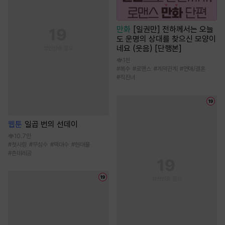
만화
[일권만] 전하께서는 오늘
도 운명의 상대를 찾으신 모양이
네요 (웃음) [단행본]
1천
#
복수
#
로맨스
#
계약관계
#
연애/결혼
#
직진녀
웹툰
일곱 번의 선데이
10.7만
#
첫사랑
#
무심수
#
떡대수
#
현대물
#
츤데레공