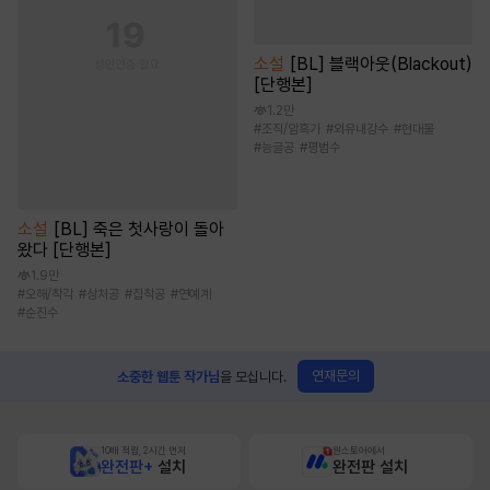
소설
[BL] 블랙아웃(Blackout)
[단행본]
1.2만
#
조직/암흑가
#
외유내강수
#
현대물
#
능글공
#
평범수
소설
[BL] 죽은 첫사랑이 돌아
왔다 [단행본]
1.9만
#
오해/착각
#
상처공
#
집착공
#
연예계
#
순진수
연재문의
소중한 웹툰 작가님
을 모십니다.
10배 적립, 2시간 먼저
원스토어에서
완전판+
설치
완전판 설치