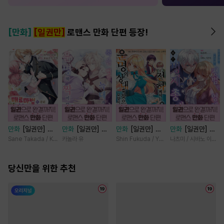
[만화]
[일권만]
로맨스 만화 단편 등장!
만화
[일권만] 매
만화
[일권만] 죽
만화
[일권만] 전
만화
[일권만] 모
료 마법에 걸린 척
을 뻔한 늑대가 운
하께서는 오늘도
든 것을 포기한 평
Sane Takada / Koki Fuyutsuki
카놀라 유
Shin Fukuda / Yoko Kurosu
나츠미 / 시바노 이즈미
했더니 냉담했던
명의 짝이 되기까
운명의 상대를 찾
범한 영애는 젊은
약혼자가 맹목적인
지 [단행본]
으신 모양이네요
빙제의 총애를 받
사랑꾼이 되었습니
당신만을 위한 추천
(웃음) [단행본]
는다 [단행본]
다 [단행본]