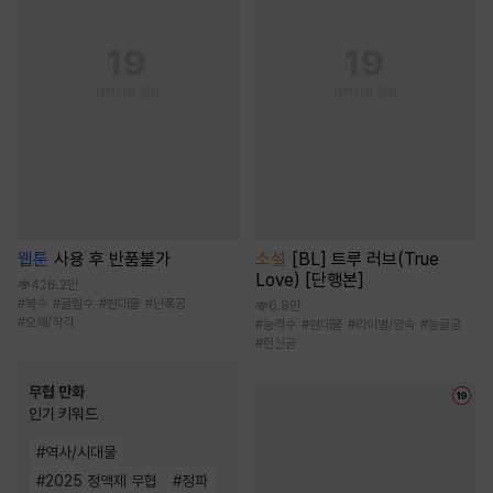
웹툰
사용 후 반품불가
소설
[BL] 트루 러브(True
Love) [단행본]
426.2만
#
복수
#
굴림수
#
현대물
#
난폭공
6.8만
#
오해/착각
#
능력수
#
현대물
#
라이벌/앙숙
#
능글공
#
헌신공
무협 만화
인기 키워드
#
역사/시대물
#
2025 정액제 무협
#
정파