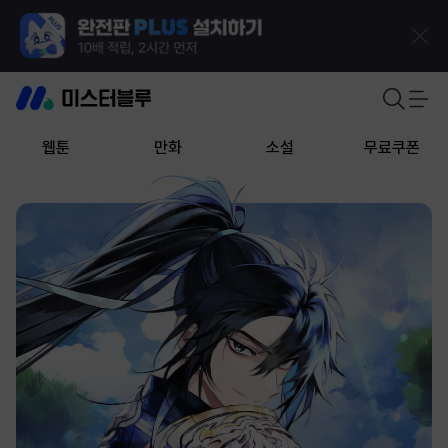
웹툰
만화
소설
무료쿠폰