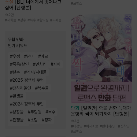
소설
[BL] 너에게서 벗어나고
#
로맨스
싶어 [단행본]
2만
#
재회물
#
강수
#
복수
#
할리킹
#
피폐물
무협 만화
인기 키워드
#
우정
#
천마
#
마교
#
죽음/살인
#
먼치킨
#
사파
#
살수
#
역사/시대물
#
2025 정액제 무협
#
천하제일인
#
복수물
#
환생물
#
2024 정액제 무협
만화
[일권만] 죽을 뻔한 늑대가
#
성장물
#
무림맹
#
복수
운명의 짝이 되기까지 [단행본]
#
전쟁물
#
소림
#
정파
1천
#
다정남
#
이세계물
#
판타지/SF
#
집착남
#
소설원작
#
로맨스