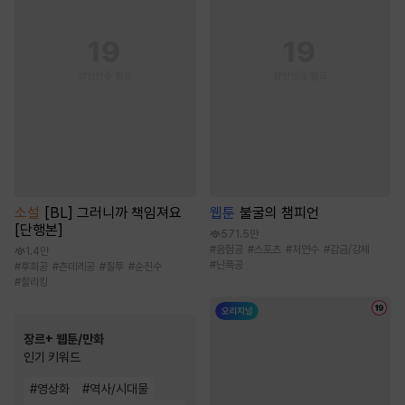
소설
[BL] 그러니까 책임져요
웹툰
불굴의 챔피언
[단행본]
571.5만
#
음험공
#
스포츠
#
처연수
#
감금/강제
1.4만
#
난폭공
#
후회공
#
츤데레공
#
질투
#
순진수
#
할리킹
장르+ 웹툰/만화
인기 키워드
#
영상화
#
역사/시대물