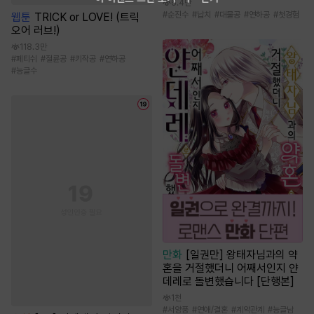
6.4만
#
순진수
#
납치
#
대물공
#
연하공
#
첫경험
웹툰
TRICK or LOVE! (트릭
오어 러브!)
118.3만
#
페티쉬
#
절륜공
#
키작공
#
연하공
#
능글수
만화
[일권만] 왕태자님과의 약
혼을 거절했더니 어째서인지 얀
데레로 돌변했습니다 [단행본]
1천
#
서양풍
#
연애/결혼
#
계약관계
#
능글남