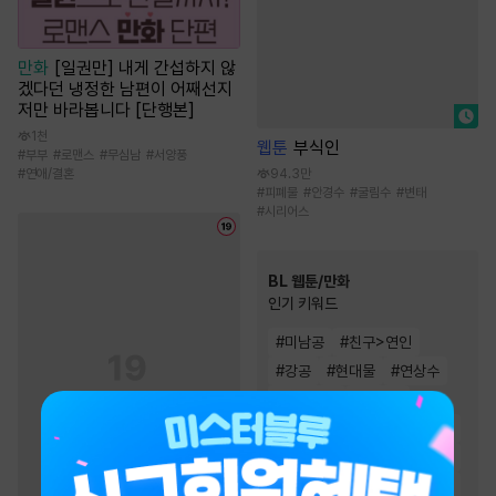
만화
[일권만] 내게 간섭하지 않
겠다던 냉정한 남편이 어째선지
저만 바라봅니다 [단행본]
1천
웹툰
부식인
#
부부
#
로맨스
#
무심남
#
서양풍
#
연애/결혼
94.3만
#
피폐물
#
안경수
#
굴림수
#
변태
#
시리어스
BL 웹툰/만화
인기 키워드
#
미남공
#
친구>연인
#
강공
#
현대물
#
연상수
#
대형견공
#
연하공
#
미인수
#
다정수
#
다정공
#
상처수
#
절륜공
#
고수위
#
츤데레수
#
능글공
#
동거