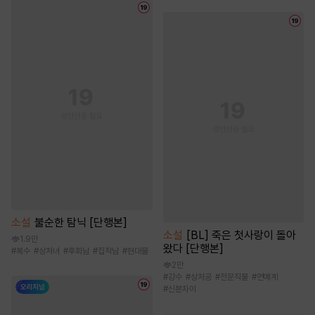
소설
불순한 탐닉 [단행본]
소설
[BL] 죽은 첫사랑이 돌아
1.9만
왔다 [단행본]
#
복수
#
상처녀
#
후회남
#
집착남
#
현대물
2만
#
강수
#
상처공
#
전문직물
#
연예계
#
신분차이