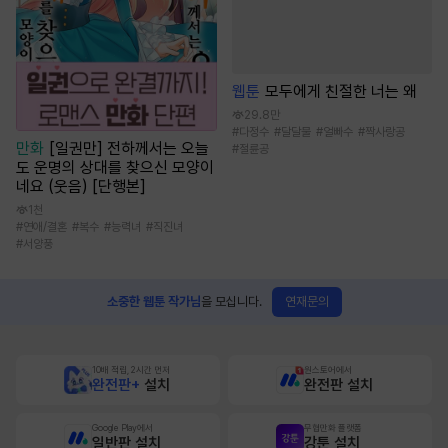
웹툰
모두에게 친절한 너는 왜
29.8만
#
다정수
#
달달물
#
얼빠수
#
짝사랑공
만화
[일권만] 전하께서는 오늘
#
절륜공
도 운명의 상대를 찾으신 모양이
네요 (웃음) [단행본]
1천
#
연애/결혼
#
복수
#
능력녀
#
직진녀
#
서양풍
연재문의
소중한 웹툰 작가님
을 모십니다.
10배 적립, 2시간 먼저
원스토어에서
완전판+
설치
완전판 설치
Google Play에서
무협만화 플랫폼
일반판 설치
강툰 설치