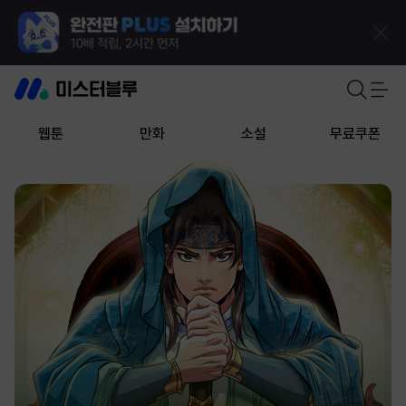
웹툰
만화
소설
무료쿠폰