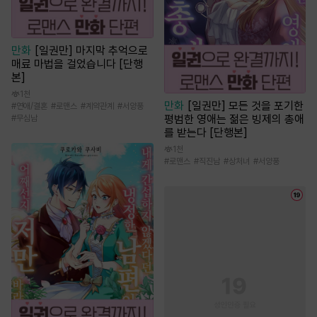
만화
[일권만] 마지막 추억으로
매료 마법을 걸었습니다 [단행
본]
1천
만화
[일권만] 모든 것을 포기한
#
연애/결혼
#
로맨스
#
계약관계
#
서양풍
평범한 영애는 젊은 빙제의 총애
#
무심남
를 받는다 [단행본]
1천
#
로맨스
#
직진남
#
상처녀
#
서양풍