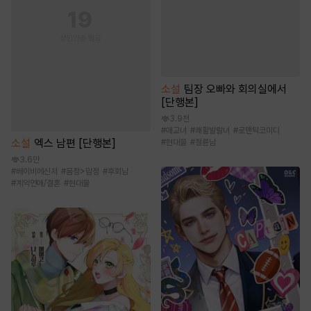
소설
팀장 오빠와 회의실에서
[단행본]
3.9천
#
애교녀
#
쾌활발랄녀
#
로맨틱코미디
소설
엑스 남편 [단행본]
#
현대물
#
절륜남
3.6만
#
베이비메신저
#
몸정>맘정
#
후회남
#
계약연애/결혼
#
현대물