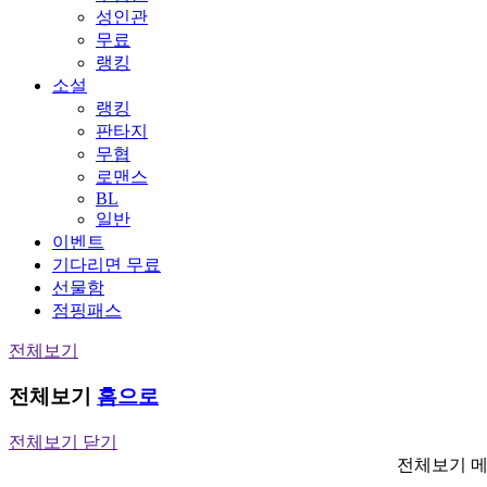
성인관
무료
랭킹
소설
랭킹
판타지
무협
로맨스
BL
일반
이벤트
기다리면 무료
선물함
점핑패스
전체보기
전체보기
홈으로
전체보기 닫기
전체보기 