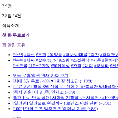
2.9만
2.8점 / 4건
작품소개
첫 화 무료보기
찜
알림
공유
#소년
#액션
#무협
#동양풍
#역사/시대물
#객잔
#검객/무
#복수
#사파
#살수
#상인
#소림
#소설원작
#지존
#천하제
#스크롤
#1만~2만원
#50화이상
#완결
#대여
#청성파
#천
오늘 무협/액션 연재 만화 보기
[최대 5권 무료 / 40%▼] 화질 청소단
(~10/8)
[무료쿠폰] 황성 8월 신작 <무신이 된 하북팽가 막내공자>
[즉시 만원] 대.만.족. 인쇄소
(~8/9)
[8/13 19시 단독 공개] 사마달 기획작 <무사정천> #1000P
[일권만] 일권으로 완결까지! 로맨스 만화 단편
(~8/31)
[100P] 만화 퀴즈 맞추면 전원 머니 지급!
(~8/9)