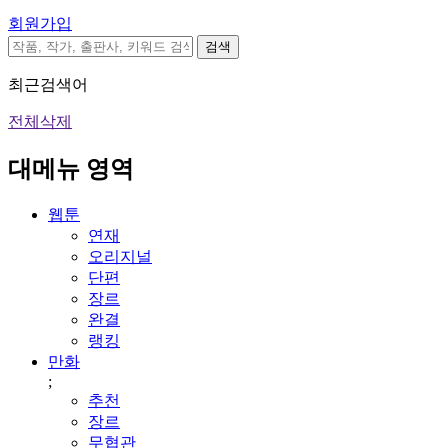
회원가입
검색
최근검색어
전체삭제
대메뉴 영역
웹툰
연재
오리지널
단편
장르
완결
랭킹
만화
;
추천
장르
무협관