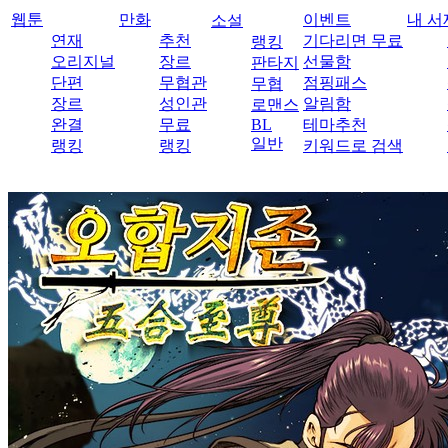
웹툰
만화
이벤트
내 서
소설
연재
추천
기다리면 무료
랭킹
오리지널
장르
선물함
판타지
단편
무협관
점핑패스
무협
장르
성인관
알림함
로맨스
완결
무료
BL
테마추천
일반
랭킹
랭킹
키워드로 검색