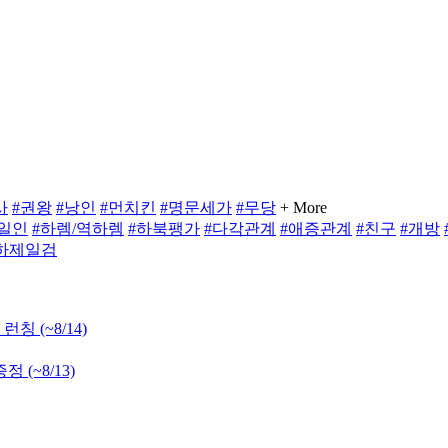
사
#권왕
#낭인
#먼치킨
#명문세가
#무당
+ More
일인
#하렘/역하렘
#하북팽가
#다각관계
#애증관계
#친구
#개방
하제일검
 런칭
(~8/14)
 증정
(~8/13)