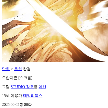
만화
>
무협
완결
오합지존 [스크롤]
그림
STUDIO 강호
글
이산
15세 이용가
데일리북스
2025.09.05
총 80화