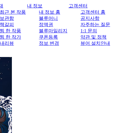
재
내 정보
고객센터
최근 본 작품
내 정보 홈
고객센터 홈
보관함
블루머니
공지사항
책갈피
정액권
자주하는 질문
찜 한 작품
블루마일리지
1:1 문의
찜 한 작가
쿠폰등록
약관 및 정책
내리뷰
정보 변경
뷰어 설치안내