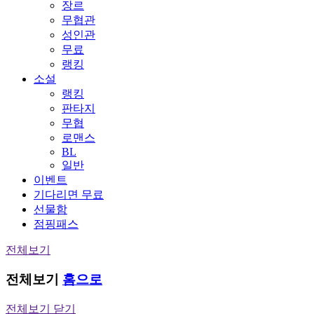
장르
무협관
성인관
무료
랭킹
소설
랭킹
판타지
무협
로맨스
BL
일반
이벤트
기다리면 무료
선물함
점핑패스
전체보기
전체보기
홈으로
전체보기 닫기