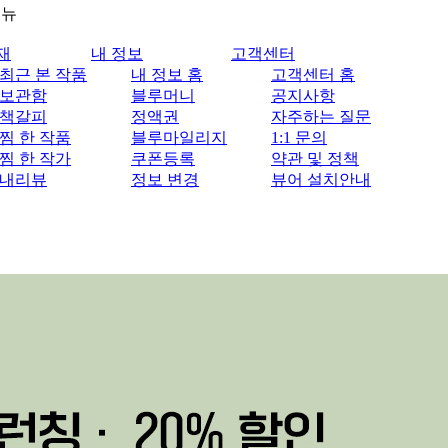
메뉴
재
내 정보
고객센터
최근 본 작품
내 정보 홈
고객센터 홈
보관함
블루머니
공지사항
책갈피
정액권
자주하는 질문
찜 한 작품
블루마일리지
1:1 문의
찜 한 작가
쿠폰등록
약관 및 정책
내리뷰
정보 변경
뷰어 설치안내