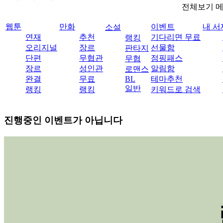
전체보기 
웹툰
만화
이벤트
내 서
소설
연재
추천
기다리면 무료
랭킹
오리지널
장르
선물함
판타지
단편
무협관
점핑패스
무협
장르
성인관
알림함
로맨스
완결
무료
BL
테마추천
일반
랭킹
랭킹
키워드로 검색
진행중인 이벤트가 아닙니다