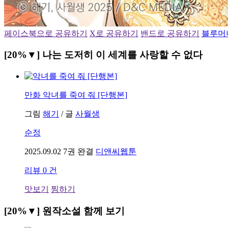
페이스북으로 공유하기
X로 공유하기
밴드로 공유하기
블루머
[20%▼] 나는 도저히 이 세계를 사랑할 수 없다
만화
악녀를 죽여 줘 [단행본]
그림
해기
/
글
사월생
순정
2025.09.02
7권 완결
디앤씨웹툰
리뷰 0 건
맛보기
찜하기
[20%▼] 원작소설 함께 보기