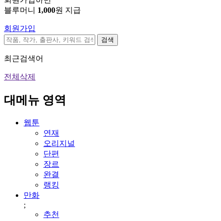
블루머니
1,000
원 지급
회원가입
검색
최근검색어
전체삭제
대메뉴 영역
웹툰
연재
오리지널
단편
장르
완결
랭킹
만화
;
추천