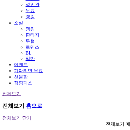
성인관
무료
랭킹
소설
랭킹
판타지
무협
로맨스
BL
일반
이벤트
기다리면 무료
선물함
점핑패스
전체보기
전체보기
홈으로
전체보기 닫기
전체보기 