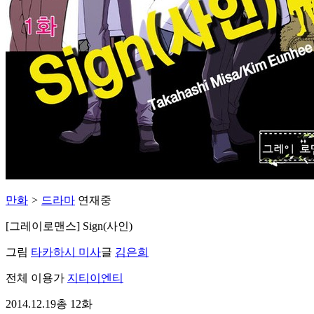
만화
>
드라마
연재중
[그레이로맨스] Sign(사인)
그림
타카하시 미사
글
김은희
전체 이용가
지티이엔티
2014.12.19
총 12화