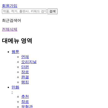
회원가입
검색
최근검색어
전체삭제
대메뉴 영역
웹툰
연재
오리지널
단편
장르
완결
랭킹
만화
;
추천
장르
무협관