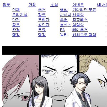
웹툰
만화
이벤트
내 서
소설
연재
추천
기다리면 무료
랭킹
오리지널
장르
선물함
판타지
단편
무협관
점핑패스
무협
장르
성인관
알림함
로맨스
완결
무료
BL
테마추천
일반
랭킹
랭킹
키워드로 검색