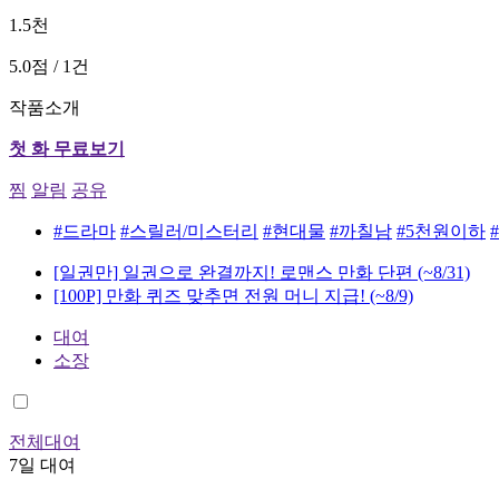
1.5천
5.0점 / 1건
작품소개
첫 화 무료보기
찜
알림
공유
#드라마
#스릴러/미스터리
#현대물
#까칠남
#5천원이하
[일권만] 일권으로 완결까지! 로맨스 만화 단편
(~8/31)
[100P] 만화 퀴즈 맞추면 전원 머니 지급!
(~8/9)
대여
소장
전체대여
7일 대여