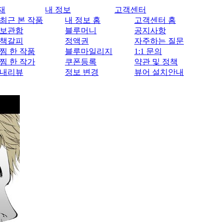
재
내 정보
고객센터
최근 본 작품
내 정보 홈
고객센터 홈
보관함
블루머니
공지사항
책갈피
정액권
자주하는 질문
찜 한 작품
블루마일리지
1:1 문의
찜 한 작가
쿠폰등록
약관 및 정책
내리뷰
정보 변경
뷰어 설치안내