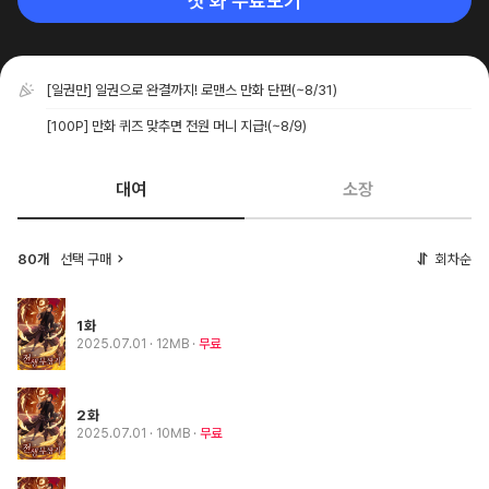
첫 화 무료보기
[일권만] 일권으로 완결까지! 로맨스 만화 단편
(~8/31)
[100P] 만화 퀴즈 맞추면 전원 머니 지급!
(~8/9)
대여
소장
80개
선택 구매
회차순
1화
2025.07.01
· 12MB
무료
2화
2025.07.01
· 10MB
무료