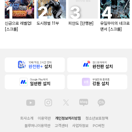
신급으로 레벨업!
도시정벌 11부
피안도 [단행본]
유일무이의 네크로
[스크롤]
맨서 [스크롤]
10배 적립, 2시간 먼저
원스토어에서
완전판+
설치
완전판 설치
Google Play에서
무협만화 플랫폼
일반판 설치
강툰 설치
회사소개
이용약관
개인정보처리방침
청소년보호정책
블루머니이용약관
고객센터
사업자정보
PC버전