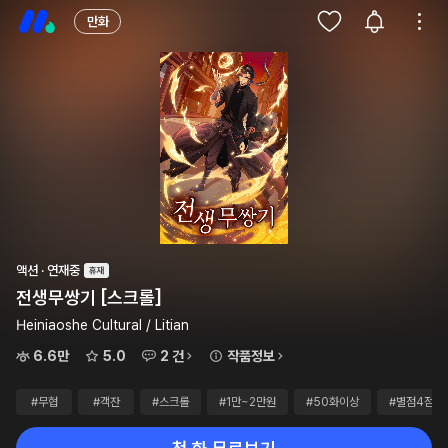
만화
액션 · 연재중
전생무쌍기 [스크롤]
Heiniaoshe Cultural / Litian
6.6만
5.0
2 건
작품정보
#무협
#객잔
#스크롤
#1만~2만원
#50화이상
#별점4점이