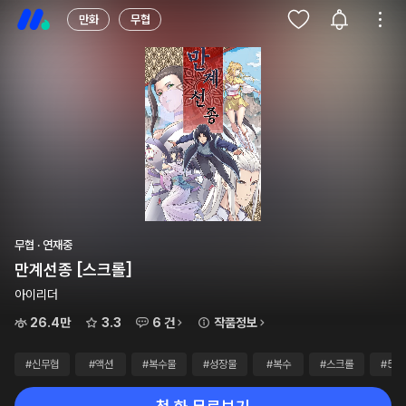
만화
무협
무협 · 연재중
만계선종 [스크롤]
아이리더
26.4만
3.3
6 건
작품정보
#신무협
#액션
#복수물
#성장물
#복수
#스크롤
#5만