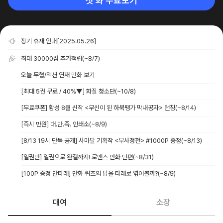
첫 화 무료보기
장기 휴재 안내[2025.05.26]
최대 30000점 추가적립
(~8/7)
오늘 무협/액션 연재 만화 보기
[최대 5권 무료 / 40%▼] 화질 청소단
(~10/8)
[무료쿠폰] 황성 8월 신작 <무신이 된 하북팽가 막내공자> 런칭
(~8/14)
[즉시 만원] 대.만.족. 인쇄소
(~8/9)
[8/13 19시 단독 공개] 사마달 기획작 <무사정천> #1000P 증정
(~8/13)
[일권만] 일권으로 완결까지! 로맨스 만화 단편
(~8/31)
[100P 증정 만타래] 만화 퀴즈의 답을 타래로 엮어볼까?
(~8/9)
대여
소장