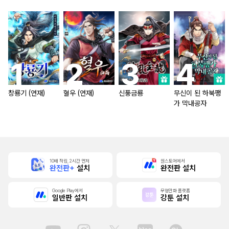
창룡기 (연재)
혈우 (연재)
신풍금룡
무신이 된 하북팽
가 막내공자
10배 적립, 2시간 먼저
원스토어에서
완전판+
설치
완전판 설치
Google Play에서
무협만화 플랫폼
일반판 설치
강툰 설치