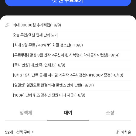
첫 권 무료보기
최대 30000점 추가적립
(~8/9)
오늘 무협/액션 연재 만화 보기
[최대 5권 무료 / 40%▼] 화질 청소단
(~10/8)
[무료쿠폰] 황성 8월 신작 <무신이 된 하북팽가 막내공자> 런칭
(~8/14)
[즉시 만원] 대.만.족. 인쇄소
(~8/9)
[8/13 19시 단독 공개] 사마달 기획작 <무사정천> #1000P 증정
(~8/13)
[일권만] 일권으로 완결까지! 로맨스 만화 단편
(~8/31)
[100P] 만화 퀴즈 맞추면 전원 머니 지급!
(~8/9)
정액제
대여
소장
52개
선택 구매
회차순