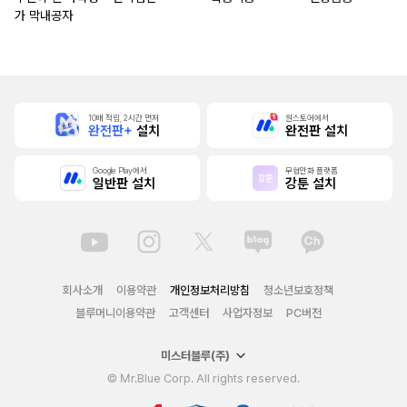
가 막내공자
10배 적립, 2시간 먼저
원스토어에서
완전판+
설치
완전판 설치
Google Play에서
무협만화 플랫폼
일반판 설치
강툰 설치
회사소개
이용약관
개인정보처리방침
청소년보호정책
블루머니이용약관
고객센터
사업자정보
PC버전
미스터블루(주)
© Mr.Blue Corp. All rights reserved.