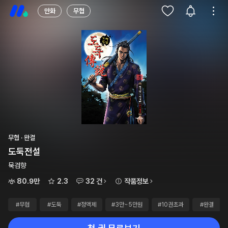
만화
무협
무협 · 완결
도둑전설
묵검향
80.9만
2.3
32 건
작품정보
#무협
#도둑
#정액제
#3만~5만원
#10권초과
#완결