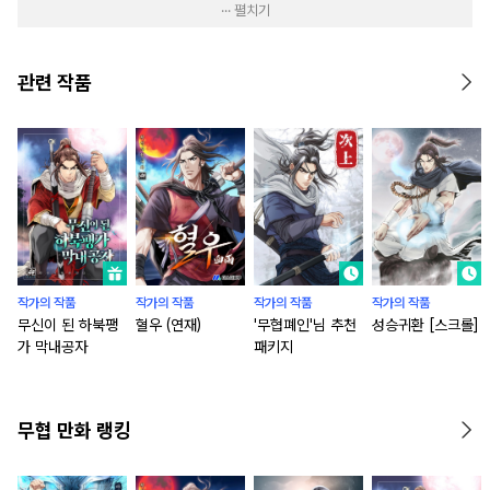
··· 펼치기
관련 작품
작가의 작품
작가의 작품
작가의 작품
작가의 작품
무신이 된 하북팽
혈우 (연재)
'무협폐인'님 추천
성승귀환 [스크롤]
가 막내공자
패키지
무협 만화 랭킹