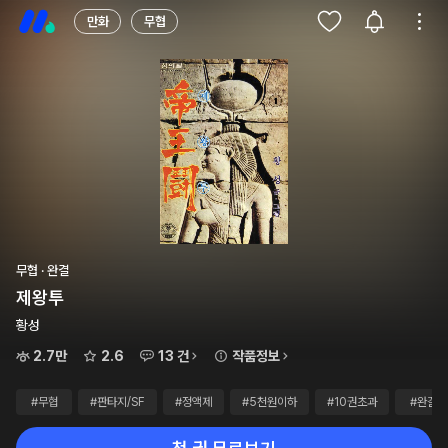
만화
무협
무협 · 완결
제왕투
황성
2.7만
2.6
13 건
작품정보
#무협
#판타지/SF
#정액제
#5천원이하
#10권초과
#완결