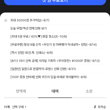
첫 권 무료보기
최대 30000점 추가적립
(~8/7)
오늘 무협/액션 연재 만화 보기
[최대 5권 무료 / 40%▼] 화질 청소단
(~10/8)
[무료쿠폰] 황성 8월 신작 <무신이 된 하북팽가 막내공자> 런칭
(~8/14)
[즉시 만원] 대.만.족. 인쇄소
(~8/9)
[8/13 19시 단독 공개] 사마달 기획작 <무사정천> #1000P 증정
(~8/13)
[일권만] 일권으로 완결까지! 로맨스 만화 단편
(~8/31)
[100P 증정 만타래] 만화 퀴즈의 답을 타래로 엮어볼까?
(~8/9)
정액제
대여
소장
11개
선택 구매
회차순