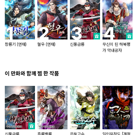
창룡기 (연재)
혈우 (연재)
신풍금룡
무신이 된 하북팽
가 막내공자
이 만화와 함께 찜 한 작품
신풍금룡
흑룡백룡
은둔고수
일인무적도 [개정