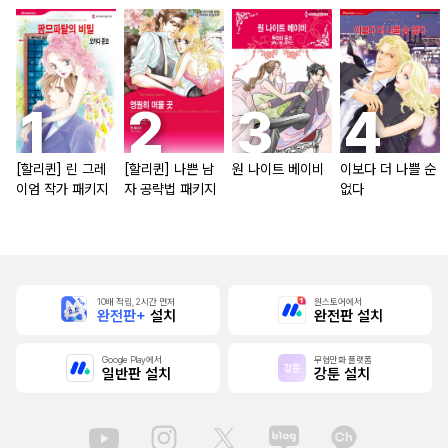
[할리퀸] 린 그레
[할리퀸] 나쁜 남
원 나이트 베이비
이보다 더 나쁠 순
이엄 작가 패키지
자 공략법 패키지
없다
10배 적립, 2시간 먼저
원스토어에서
완전판+
설치
완전판 설치
Google Play에서
무협만화 플랫폼
일반판 설치
강툰 설치