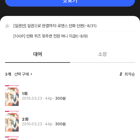
맛보기
[일권만] 일권으로 완결까지! 로맨스 만화 단편
(~8/31)
[100P] 만화 퀴즈 맞추면 전원 머니 지급!
(~8/9)
대여
소장
3개
선택 구매
회차순
1화
2010.03.23
· 44p
300원
2화
2010.03.23
· 44p
300원