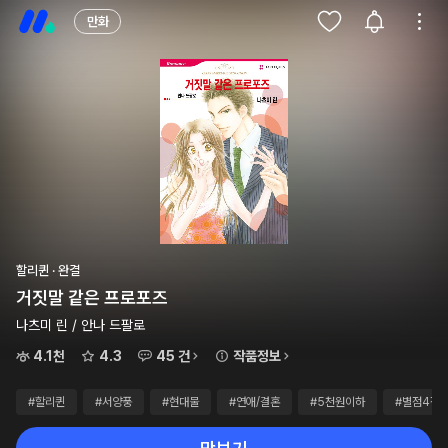
만화
할리퀸 · 완결
거짓말 같은 프로포즈
나츠미 린 / 안나 드팔로
4.1천
4.3
45 건
작품정보
#할리퀸
#서양풍
#현대물
#연애/결혼
#5천원이하
#별점4점