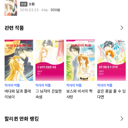
3화
2010.03.23
· 44p
300원
관련 작품
작가의 작품
작가의 작품
작가의 작품
작가의 작품
바다와 달과 플레
그 남자의 은밀한
보스와 비서의 짝
같은 꿈을 꿀 수 있
이보이
속셈
사랑
다면
할리퀸 만화 랭킹