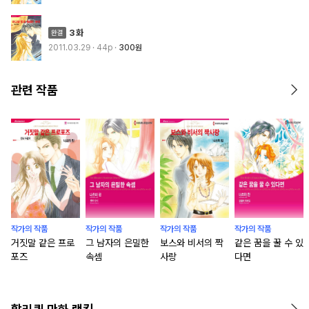
3화
2011.03.29
· 44p
300원
관련 작품
작가의 작품
작가의 작품
작가의 작품
작가의 작품
거짓말 같은 프로
그 남자의 은밀한
보스와 비서의 짝
같은 꿈을 꿀 수 있
포즈
속셈
사랑
다면