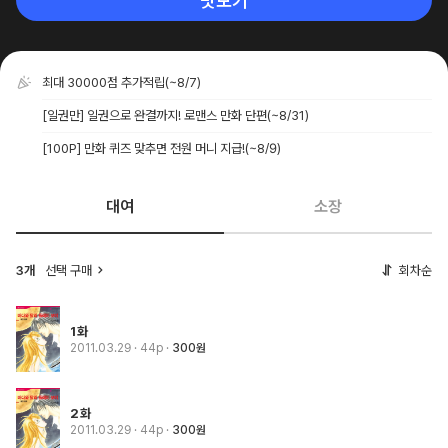
맛보기
최대 30000점 추가적립
(~8/7)
[일권만] 일권으로 완결까지! 로맨스 만화 단편
(~8/31)
[100P] 만화 퀴즈 맞추면 전원 머니 지급!
(~8/9)
대여
소장
3개
선택 구매
회차순
1화
2011.03.29
· 44p
300원
2화
2011.03.29
· 44p
300원