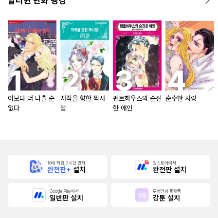
할리퀸 만화 랭킹
이보다 더 나쁠 순
자작을 향한 짝사
펜트하우스의 순진
순수한 사랑
없다
랑
한 애인
10배 적립, 2시간 먼저
원스토어에서
완전판+
설치
완전판 설치
Google Play에서
무협만화 플랫폼
일반판 설치
강툰 설치