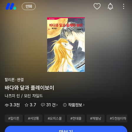
만화
할리퀸 · 완결
바다와 달과 플레이보이
나츠미 린 / 모린 차일드
3.3천
3.7
31 건
작품정보
#할리퀸
#서양풍
#오피스물
#현대물
#재벌남
#5천원이하