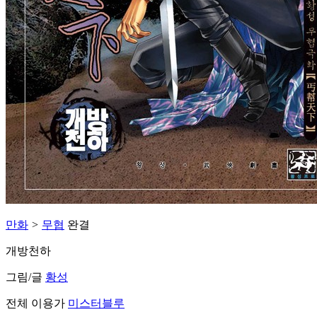
만화
>
무협
완결
개방천하
그림/글
황성
전체 이용가
미스터블루