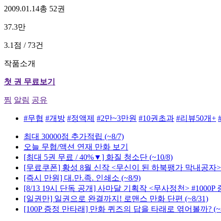
2009.01.14
총 52권
37.3만
3.1점 / 73건
작품소개
첫 권 무료보기
찜
알림
공유
#무협
#개방
#정액제
#2만~3만원
#10권초과
#리뷰50개+
최대 30000점 추가적립
(~8/7)
오늘 무협/액션 연재 만화 보기
[최대 5권 무료 / 40%▼] 화질 청소단
(~10/8)
[무료쿠폰] 황성 8월 신작 <무신이 된 하북팽가 막내공자>
[즉시 만원] 대.만.족. 인쇄소
(~8/9)
[8/13 19시 단독 공개] 사마달 기획작 <무사정천> #1000P
[일권만] 일권으로 완결까지! 로맨스 만화 단편
(~8/31)
[100P 증정 만타래] 만화 퀴즈의 답을 타래로 엮어볼까?
(~