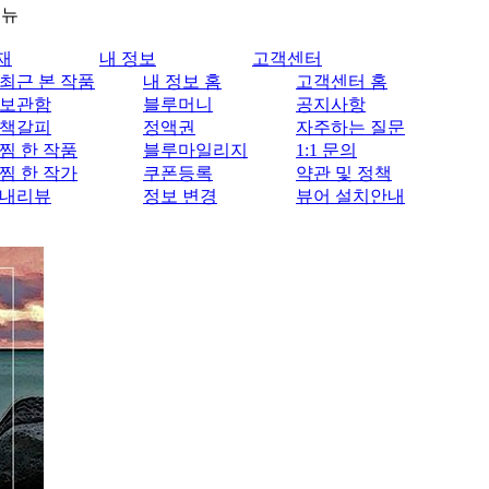
메뉴
재
내 정보
고객센터
최근 본 작품
내 정보 홈
고객센터 홈
보관함
블루머니
공지사항
책갈피
정액권
자주하는 질문
찜 한 작품
블루마일리지
1:1 문의
찜 한 작가
쿠폰등록
약관 및 정책
내리뷰
정보 변경
뷰어 설치안내