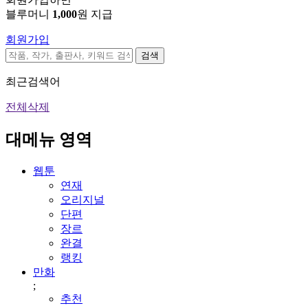
블루머니
1,000
원 지급
회원가입
검색
최근검색어
전체삭제
대메뉴 영역
웹툰
연재
오리지널
단편
장르
완결
랭킹
만화
;
추천