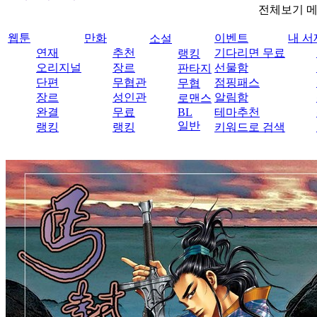
전체보기 
웹툰
만화
이벤트
내 서
소설
연재
추천
기다리면 무료
랭킹
오리지널
장르
선물함
판타지
단편
무협관
점핑패스
무협
장르
성인관
알림함
로맨스
완결
무료
BL
테마추천
일반
랭킹
랭킹
키워드로 검색