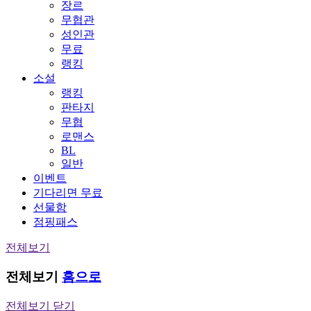
장르
무협관
성인관
무료
랭킹
소설
랭킹
판타지
무협
로맨스
BL
일반
이벤트
기다리면 무료
선물함
점핑패스
전체보기
전체보기
홈으로
전체보기 닫기