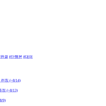
#완결
#단행본
#대여
 런칭
(~8/14)
 증정
(~8/13)
8/9)