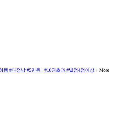
역하렘
#다정남
#5만원+
#10권초과
#별점4점이상
+ More