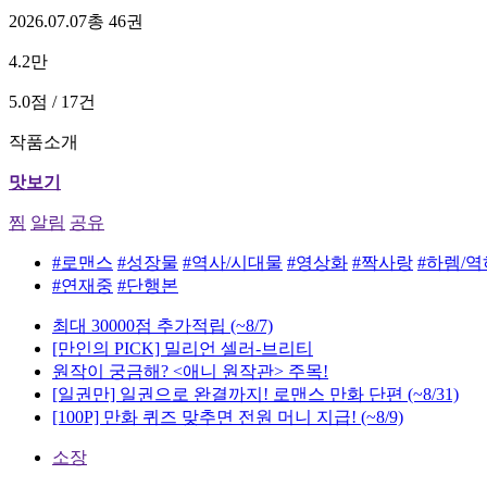
2026.07.07
총 46권
4.2만
5.0점 / 17건
작품소개
맛보기
찜
알림
공유
#로맨스
#성장물
#역사/시대물
#영상화
#짝사랑
#하렘/
#연재중
#단행본
최대 30000점 추가적립
(~8/7)
[만인의 PICK] 밀리언 셀러-브리티
원작이 궁금해? <애니 원작관> 주목!
[일권만] 일권으로 완결까지! 로맨스 만화 단편
(~8/31)
[100P] 만화 퀴즈 맞추면 전원 머니 지급!
(~8/9)
소장