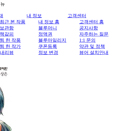
메뉴
재
내 정보
고객센터
최근 본 작품
내 정보 홈
고객센터 홈
보관함
블루머니
공지사항
책갈피
정액권
자주하는 질문
찜 한 작품
블루마일리지
1:1 문의
찜 한 작가
쿠폰등록
약관 및 정책
내리뷰
정보 변경
뷰어 설치안내