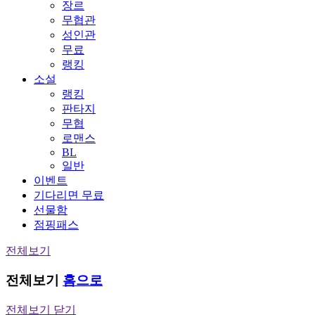
장르
무협관
성인관
무료
랭킹
소설
랭킹
판타지
무협
로맨스
BL
일반
이벤트
기다리면 무료
선물함
점핑패스
전체보기
전체보기
홈으로
전체보기 닫기