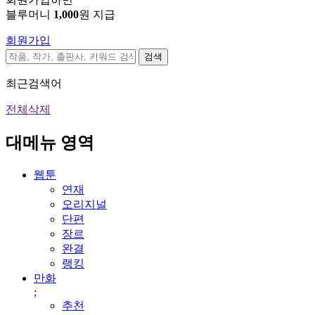
블루머니
1,000
원 지급
회원가입
검색
최근검색어
전체삭제
대메뉴 영역
웹툰
연재
오리지널
단편
장르
완결
랭킹
만화
;
추천