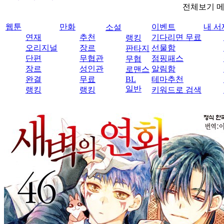
전체보기 
웹툰
만화
이벤트
내 서
소설
연재
추천
기다리면 무료
랭킹
오리지널
장르
선물함
판타지
단편
무협관
점핑패스
무협
장르
성인관
알림함
로맨스
완결
무료
BL
테마추천
일반
랭킹
랭킹
키워드로 검색