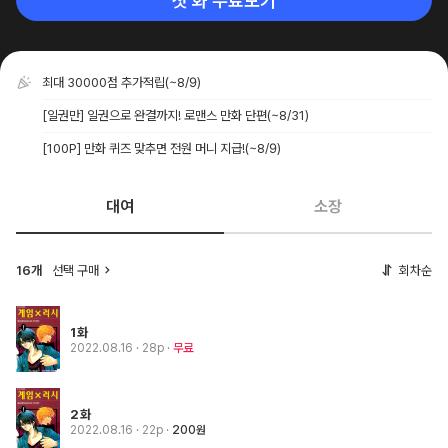
첫 화 무료보기
최대 30000점 추가적립
(~8/9)
[일권만] 일권으로 완결까지! 로맨스 만화 단편
(~8/31)
[100P] 만화 퀴즈 맞추면 전원 머니 지급!
(~8/9)
대여
소장
16개
선택 구매
회차순
1화
2022.08.16
· 28p
무료
2화
2022.08.16
· 22p
200원