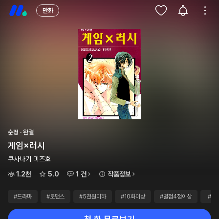
만화
순정 · 완결
게임×러시
쿠사나기 미즈호
1.2천
5.0
1 건
작품정보
#드라마
#로맨스
#5천원이하
#10화이상
#별점4점이상
#완