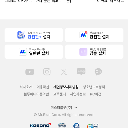
니까요. 약혼자 방
하나 군은 죽고 싶
본]
니까요. 약혼자 방
치 중!
어 해
치 중! [단행본]
10배 적립, 2시간 먼저
원스토어에서
완전판+
설치
완전판 설치
Google Play에서
무협만화 플랫폼
일반판 설치
강툰 설치
회사소개
이용약관
개인정보처리방침
청소년보호정책
블루머니이용약관
고객센터
사업자정보
PC버전
미스터블루(주)
© Mr.Blue Corp. All rights reserved.