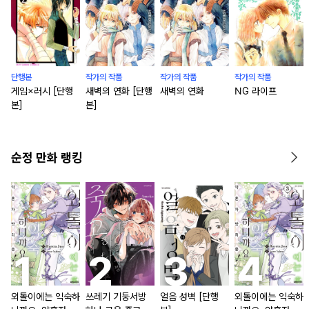
단행본
작가의 작품
작가의 작품
작가의 작품
게임×러시 [단행
새벽의 연화 [단행
새벽의 연화
NG 라이프
본]
본]
순정 만화 랭킹
외톨이에는 익숙하
쓰레기 기둥서방
얼음 성벽 [단행
외톨이에는 익숙하