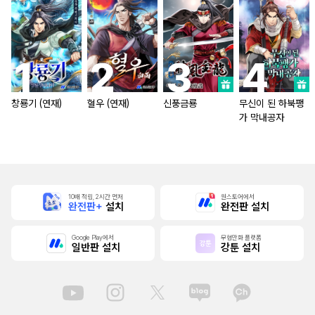
창룡기 (연재)
혈우 (연재)
신풍금룡
무신이 된 하북팽
가 막내공자
10배 적립, 2시간 먼저
원스토어에서
완전판+
설치
완전판 설치
Google Play에서
무협만화 플랫폼
일반판 설치
강툰 설치