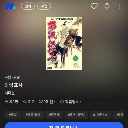
만화
무협
무협 · 완결
방랑표사
사마달
3.1만
2.7
13 건
작품정보
#무협
#표국/표사
#정액제
#5천~1만원
#10권초과
#완결