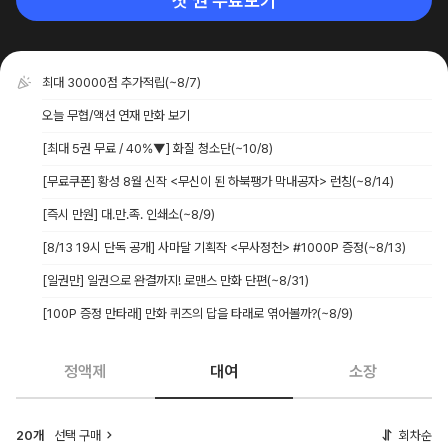
첫 권 무료보기
최대 30000점 추가적립
(~8/7)
오늘 무협/액션 연재 만화 보기
[최대 5권 무료 / 40%▼] 화질 청소단
(~10/8)
[무료쿠폰] 황성 8월 신작 <무신이 된 하북팽가 막내공자> 런칭
(~8/14)
[즉시 만원] 대.만.족. 인쇄소
(~8/9)
[8/13 19시 단독 공개] 사마달 기획작 <무사정천> #1000P 증정
(~8/13)
[일권만] 일권으로 완결까지! 로맨스 만화 단편
(~8/31)
[100P 증정 만타래] 만화 퀴즈의 답을 타래로 엮어볼까?
(~8/9)
정액제
대여
소장
20개
선택 구매
회차순