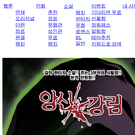
웹툰
만화
이벤트
내 서
소설
연재
추천
기다리면 무료
랭킹
오리지널
장르
선물함
판타지
단편
무협관
점핑패스
무협
장르
성인관
알림함
로맨스
완결
무료
BL
테마추천
일반
랭킹
랭킹
키워드로 검색