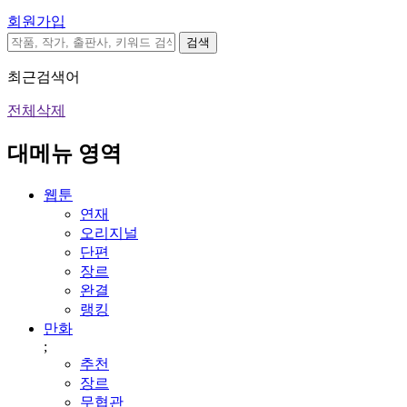
회원가입
검색
최근검색어
전체삭제
대메뉴 영역
웹툰
연재
오리지널
단편
장르
완결
랭킹
만화
;
추천
장르
무협관