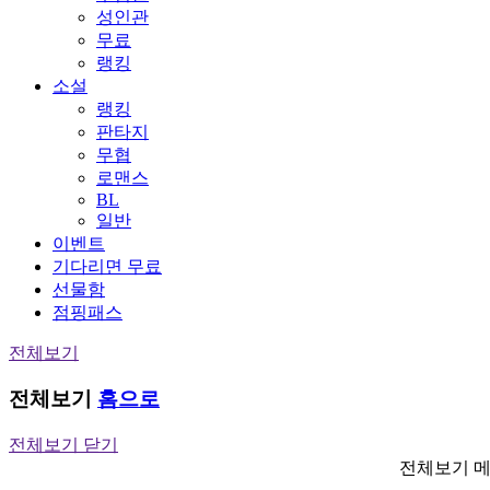
성인관
무료
랭킹
소설
랭킹
판타지
무협
로맨스
BL
일반
이벤트
기다리면 무료
선물함
점핑패스
전체보기
전체보기
홈으로
전체보기 닫기
전체보기 