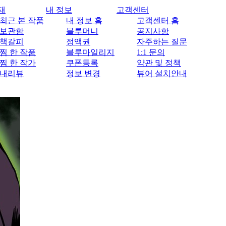
재
내 정보
고객센터
최근 본 작품
내 정보 홈
고객센터 홈
보관함
블루머니
공지사항
책갈피
정액권
자주하는 질문
찜 한 작품
블루마일리지
1:1 문의
찜 한 작가
쿠폰등록
약관 및 정책
내리뷰
정보 변경
뷰어 설치안내