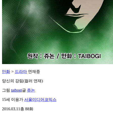
만화
>
드라마
연재중
앙신의 강림(컬러 연재)
그림
taibogi
글
쥬논
15세 이용가
서울미디어코믹스
2016.03.11
총 88화