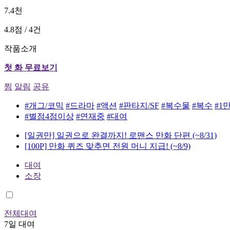
7.4천
4.8점 / 4건
작품소개
첫 화 무료보기
찜
알림
공유
#개그/코믹
#드라마
#액션
#판타지/SF
#복수물
#복수
#1
#별점4점이상
#연재중
#대여
[일권만] 일권으로 완결까지! 로맨스 만화 단편
(~8/31)
[100P] 만화 퀴즈 맞추면 전원 머니 지급!
(~8/9)
대여
소장
전체대여
7일 대여