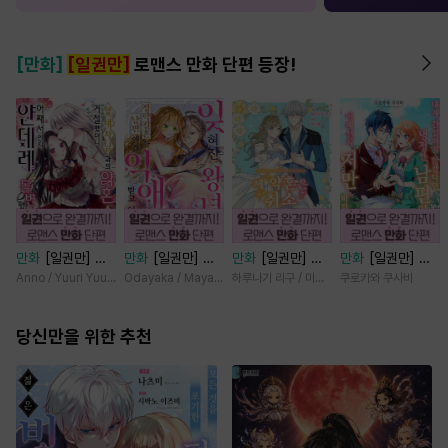
[만화]
[일권만]
로맨스 만화 단편 등장!
만화
[일권만] 왕
만화
[일권만] 잊
만화
[일권만] 제
만화
[일권만] 내
태자님과의 약혼을
혀진 왕녀지만 정
약혼은 취소되었습
게 간섭하지 않겠
Anno / Yuuri Yuudachi
Odayaka / Maya Koike
하루나기 리구 / 미즈메
쿠로카와 쿠사비
거절했더니 어째서
략결혼 한 남편에
니다 [단행본]
다던 냉정한 남편
인지 얀데레로 돌
게 익애받고 있습
이 어째선지 저만
변했습니다 [단행
당신만을 위한 추천
니다 [단행본]
바라봅니다 [단행
본]
본]