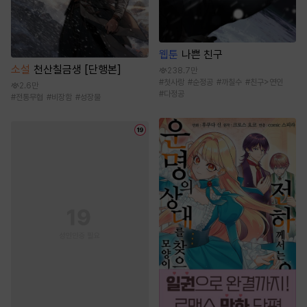
웹툰
나쁜 친구
소설
천산칠금생 [단행본]
238.7만
#
첫사랑
#
순정공
#
까칠수
#
친구>연인
2.6만
#
다정공
#
전통무협
#
비장함
#
성장물