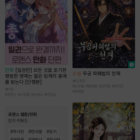
만화
[일권만] 모든 것을 포기한
소설
무공 파훼법의 천재
평범한 영애는 젊은 빙제의 총애
2.9만
를 받는다 [단행본]
#
신무협
#
통쾌함
#
코믹함
#
먼치킨
1천
#
유쾌함
#
로맨스
#
서양풍
#
상처녀
#
직진남
로맨스 웹툰/만화
인기 키워드
#
짝사랑
#
현대물
#
동거
#
재회물
#
재벌남
#
첫사랑