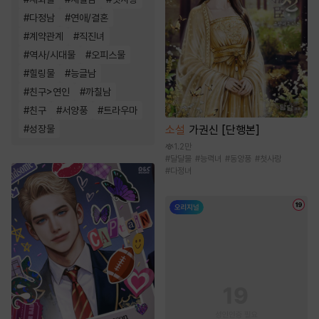
#
다정남
#
연애/결혼
#
계약관계
#
직진녀
#
역사/시대물
#
오피스물
#
힐링물
#
능글남
#
친구>연인
#
까칠남
#
친구
#
서양풍
#
트라우마
소설
가권신 [단행본]
#
성장물
1.2만
#
달달물
#
능력녀
#
동양풍
#
첫사랑
#
다정녀