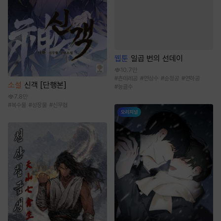
웹툰
일곱 번의 선데이
10.7만
#
츤데레공
#
연상수
#
순정공
#
연하공
소설
신객 [단행본]
#
능글수
7.8만
#
복수물
#
성장물
#
신무협