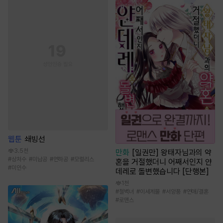
웹툰
쇄빙선
3.5천
만화
[일권만] 왕태자님과의 약
#
상처수
#
미남공
#
연하공
#
모럴리스
혼을 거절했더니 어째서인지 얀
#
미인수
데레로 돌변했습니다 [단행본]
1천
#
철벽녀
#
이세계물
#
서양풍
#
연애/결혼
#
로맨스