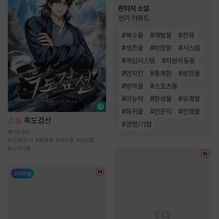
판타지 소설
인기 키워드
#
복수물
#
재벌물
#
천재
#
생존물
#
비장함
#
시스템
#
게임시스템
#
차원이동물
#
먼치킨
#
통쾌함
#
성장물
#
빙의물
#
스포츠물
#
이능력
#
환생물
#
유쾌함
#
회귀물
#
전문직
#
전쟁물
소설
흑도검선
#
경영/기업
19.9만
#
검객/무사
#
통쾌함
#
복수물
#
성장물
#
사이다물