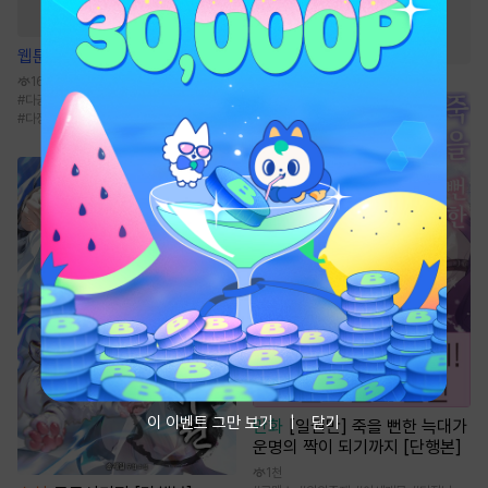
#
츤데레수
#
능글공
#
집착공
웹툰
베타 소백작이 달라졌다
160.8만
#
다공일수
#
다각관계
#
미인공
#
임신수
#
다정공
이 이벤트 그만 보기
닫기
만화
[일권만] 죽을 뻔한 늑대가
운명의 짝이 되기까지 [단행본]
1천