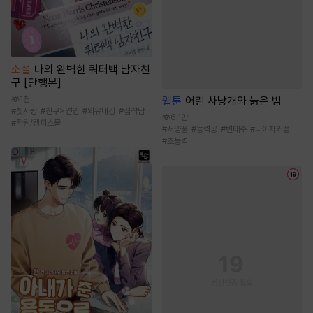
소설
나의 완벽한 쿼터백 남자친
구 [단행본]
1천
웹툰
어린 사냥개와 늙은 범
#
첫사랑
#
친구>연인
#
외유내강
#
집착남
6.1만
#
학원/캠퍼스물
#
서양풍
#
능력공
#
변태수
#
나이차커플
#
초능력