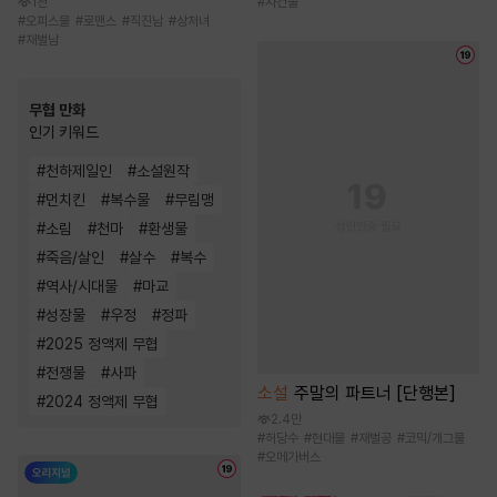
1천
#
사건물
#
오피스물
#
로맨스
#
직진남
#
상처녀
#
재벌남
무협 만화
인기 키워드
#
천하제일인
#
소설원작
#
먼치킨
#
복수물
#
무림맹
#
소림
#
천마
#
환생물
#
죽음/살인
#
살수
#
복수
#
역사/시대물
#
마교
#
성장물
#
우정
#
정파
#
2025 정액제 무협
#
전쟁물
#
사파
소설
주말의 파트너 [단행본]
#
2024 정액제 무협
2.4만
#
허당수
#
현대물
#
재벌공
#
코믹/개그물
#
오메가버스