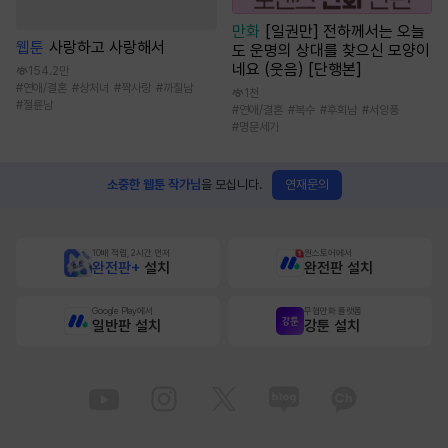
만화
[일권만] 전하께서는 오늘
웹툰
사랑하고 사랑해서
도 운명의 상대를 찾으신 모양이
네요 (웃음) [단행본]
154.2만
#
연애/결혼
#
상처녀
#
짝사랑
#
까칠남
1천
#
절륜남
#
연애/결혼
#
복수
#
후회남
#
서양풍
#
명문세가
연재문의
소중한 웹툰 작가님
을 모십니다.
10배 적립, 2시간 먼저
원스토어에서
완전판+
설치
완전판 설치
Google Play에서
무협만화 플랫폼
일반판 설치
강툰 설치