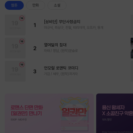
웹툰
만화
소설
[성비단] 무단사정금지
1
마규식, 피상구, 진월, 테리야끼, 오프카, 뚱개
열여덟의 침대
2
자태 / 청담, (원작)문슬로
언모럴 로맨틱 코미디
3
가감 / 쌔우, (원작)곽겨자