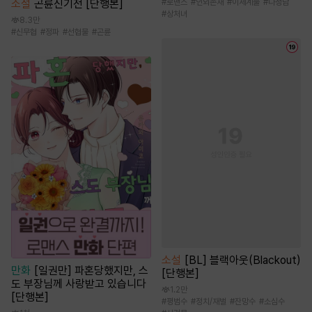
소설
곤륜신기전 [단행본]
#
로맨스
#
인외존재
#
이세계물
#
다정남
#
상처녀
8.3만
#
신무협
#
정파
#
선협물
#
곤륜
소설
[BL] 블랙아웃(Blackout)
만화
[일권만] 파혼당했지만, 스
[단행본]
도 부장님께 사랑받고 있습니다
1.2만
[단행본]
#
평범수
#
정치/재벌
#
잔망수
#
소심수