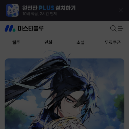
웹툰
만화
소설
무료쿠폰