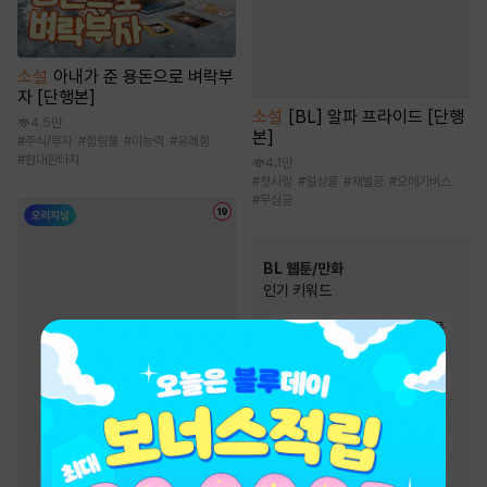
소설
아내가 준 용돈으로 벼락부
자 [단행본]
소설
[BL] 알파 프라이드 [단행
4.5만
본]
#
주식/투자
#
힐링물
#
이능력
#
유쾌함
#
현대판타지
4.1만
#
첫사랑
#
일상물
#
재벌공
#
오메가버스
#
무심공
BL 웹툰/만화
인기 키워드
#
절륜공
#
미인수
#
현대물
#
다정수
#
다정공
#
강공
#
대형견공
#
고수위
#
친구
#
미남공
#
친구>연인
#
동거
#
연상수
#
하드코어
#
연하공
#
상처수
#
짝사랑