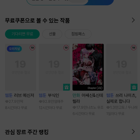
무료쿠폰으로 볼 수 있는 작품
기다리면 무료
선물
점핑패스
웹툰
러브 메신저
웹툰
부식인
만화
어쌔신&신데
웹툰
쓰리 나이츠,
렐라
실제로 합니다
27.9만
딱
92.8만
임애주
17.9만
나츠노 유조
1.3만
고토 / 두나래
8시간마다 무료
12시간마다 무료
6시간마다 무료
1일마다 무료
관심 장르 주간 랭킹