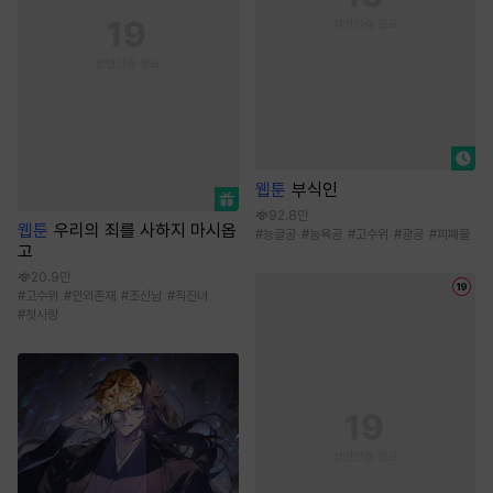
웹툰
부식인
92.8만
웹툰
우리의 죄를 사하지 마시옵
#
능글공
#
능욕공
#
고수위
#
광공
#
피폐물
고
20.9만
#
고수위
#
인외존재
#
조신남
#
직진녀
#
첫사랑