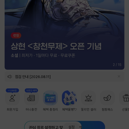
2
/
15
점검 안내 [2026.08.11]
+1,000원
첫충전 혜택
회원가입
머니충전
혜택 총정리
혜택몰빵💘
밀리언 셀러
점핑패스
선물
설정
관심 장르 설정하고 맞춤 추천 받기