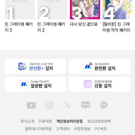
린 그레이엄 패키
린 그레이엄 패키
다시 당신 곁으로
[할리퀸] 린 그레
지 3
지 2
이엄 작가 패키지
10배 적립, 2시간 먼저
원스토어에서
완전판+
설치
완전판 설치
Google Play에서
무협만화 플랫폼
일반판 설치
강툰 설치
회사소개
이용약관
개인정보처리방침
청소년보호정책
블루머니이용약관
고객센터
사업자정보
PC버전