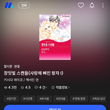
만화
할리퀸 · 완결
장밋빛 스캔들(사랑에 빠진 왕자 Ⅰ)
키시다 레이코 / 캐서린 만
4.3천
4.5
4 건
작품정보
#할리퀸
#서양풍
#육아물
#현대물
#연애/결혼
#죽음/살인