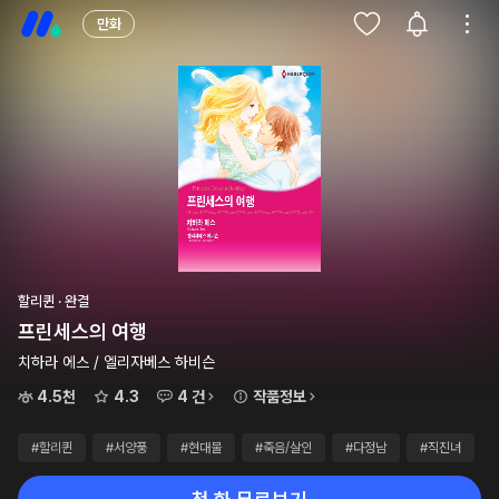
만화
할리퀸 · 완결
프린세스의 여행
치하라 에스 / 엘리자베스 하비슨
4.5천
4.3
4 건
작품정보
#할리퀸
#서양풍
#현대물
#죽음/살인
#다정남
#직진녀