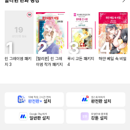
할리퀸 만화 랭킹
린 그레이엄 패키
[할리퀸] 린 그레
루시 고든 패키지
하얀 베일 속 비밀
지 3
이엄 작가 패키지
4
10배 적립, 2시간 먼저
원스토어에서
완전판+
설치
완전판 설치
Google Play에서
무협만화 플랫폼
일반판 설치
강툰 설치