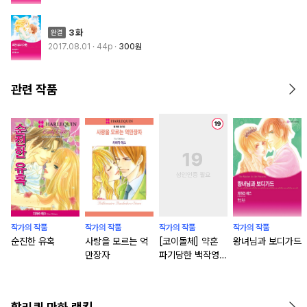
3화
2017.08.01
· 44p
300원
관련 작품
작가의 작품
작가의 작품
작가의 작품
작가의 작품
순진한 유혹
사랑을 모르는 억
[코이돌체] 약혼
왕녀님과 보디가드
만장자
파기당한 백작영애
입니다만, 엄청난
사람과 다시 약혼
한 모양입니다