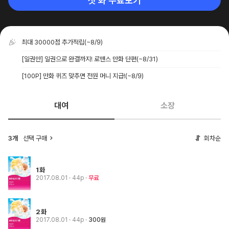
첫 화 무료보기
최대 30000점 추가적립
(~8/9)
[일권만] 일권으로 완결까지! 로맨스 만화 단편
(~8/31)
[100P] 만화 퀴즈 맞추면 전원 머니 지급!
(~8/9)
대여
소장
3개
선택 구매
회차순
1화
2017.08.01
· 44p
무료
2화
2017.08.01
· 44p
300원