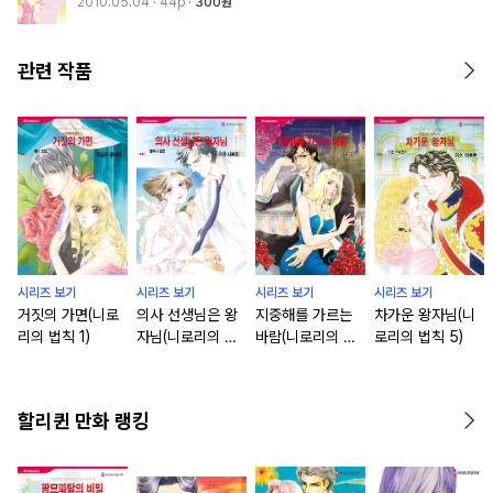
2010.05.04
· 44p
300원
관련 작품
시리즈 보기
시리즈 보기
시리즈 보기
시리즈 보기
거짓의 가면(니로
의사 선생님은 왕
지중해를 가르는
차가운 왕자님(니
리의 법칙 1)
자님(니로리의 법
바람(니로리의 법
로리의 법칙 5)
칙 2)
칙 4)
할리퀸 만화 랭킹