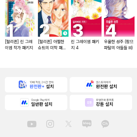
[할리퀸] 린 그레
[할리퀸] 아찔한
린 그레이엄 패키
우울한 성주 (팜므
이엄 작가 패키지
슈트의 미학 패키
지 4
파탈의 아들들 Ⅲ)
지
10배 적립, 2시간 먼저
원스토어에서
완전판+
설치
완전판 설치
Google Play에서
무협만화 플랫폼
일반판 설치
강툰 설치