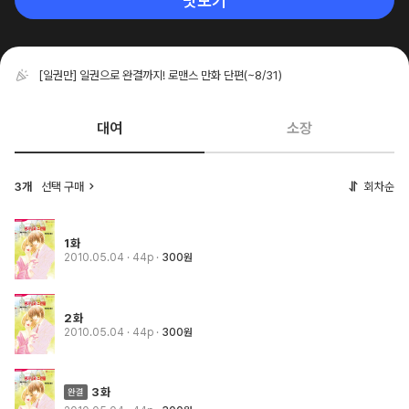
맛보기
[일권만] 일권으로 완결까지! 로맨스 만화 단편
(~8/31)
대여
소장
3개
선택 구매
회차순
1화
2010.05.04
· 44p
300원
2화
2010.05.04
· 44p
300원
3화