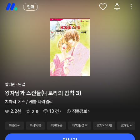
만화
할리퀸 · 완결
왕자님과 스캔들(니로리의 법칙 3)
치하라 에스 / 캐롤 마리넬리
2.2천
13 건
작품정보
2.9
#할리퀸
#서양풍
#현대물
#연애/결혼
#계약관계
#재벌남