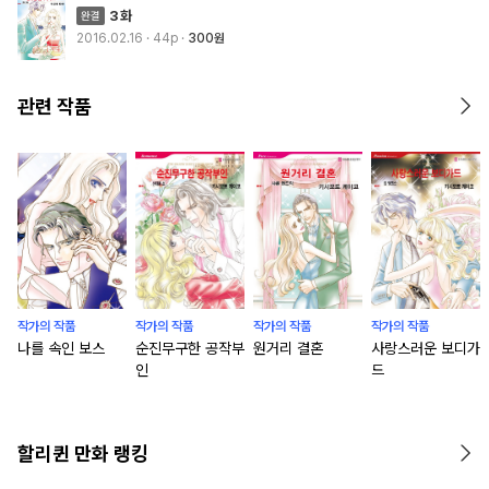
3화
2016.02.16
· 44p
300원
관련 작품
작가의 작품
작가의 작품
작가의 작품
작가의 작품
나를 속인 보스
순진무구한 공작부
원거리 결혼
사랑스러운 보디가
인
드
할리퀸 만화 랭킹