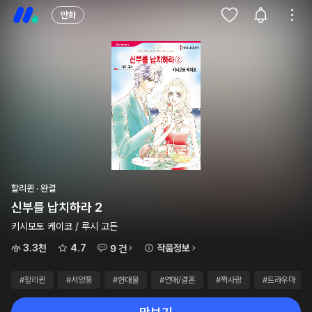
만화
할리퀸 · 완결
신부를 납치하라 2
키시모토 케이코 / 루시 고든
3.3천
4.7
작품정보
9 건
#할리퀸
#서양풍
#현대물
#연애/결혼
#짝사랑
#트라우마