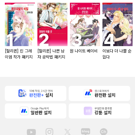
[할리퀸] 린 그레
[할리퀸] 나쁜 남
원 나이트 베이비
이보다 더 나쁠 순
이엄 작가 패키지
자 공략법 패키지
없다
10배 적립, 2시간 먼저
원스토어에서
완전판+
설치
완전판 설치
Google Play에서
무협만화 플랫폼
일반판 설치
강툰 설치