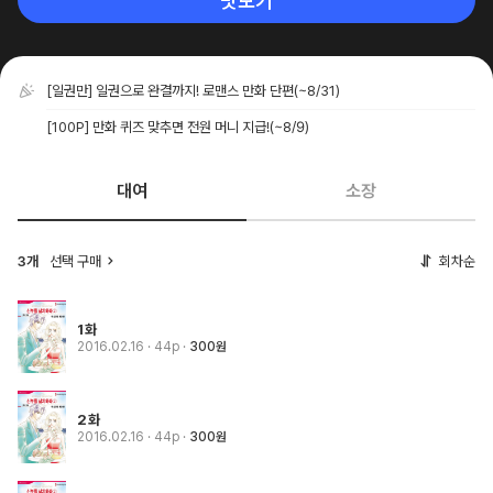
맛보기
[일권만] 일권으로 완결까지! 로맨스 만화 단편
(~8/31)
[100P] 만화 퀴즈 맞추면 전원 머니 지급!
(~8/9)
대여
소장
3개
선택 구매
회차순
1화
2016.02.16
· 44p
300원
2화
2016.02.16
· 44p
300원