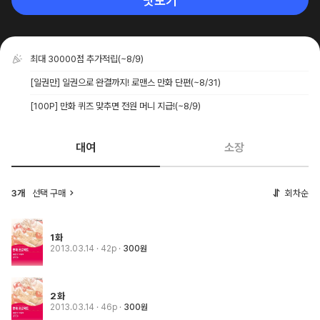
맛보기
최대 30000점 추가적립
(~8/9)
[일권만] 일권으로 완결까지! 로맨스 만화 단편
(~8/31)
[100P] 만화 퀴즈 맞추면 전원 머니 지급!
(~8/9)
대여
소장
3개
선택 구매
회차순
1화
2013.03.14
· 42p
300원
2화
2013.03.14
· 46p
300원