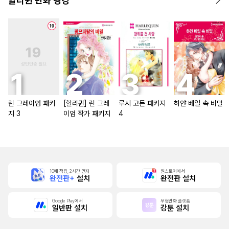
할리퀸 만화 랭킹
린 그레이엄 패키
[할리퀸] 린 그레
루시 고든 패키지
하얀 베일 속 비밀
지 3
이엄 작가 패키지
4
10배 적립, 2시간 먼저
원스토어에서
완전판+
설치
완전판 설치
Google Play에서
무협만화 플랫폼
일반판 설치
강툰 설치