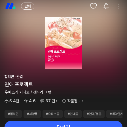
만화
할리퀸 · 완결
연애 프로젝트
우에스기 카나코 / 샌드라 마턴
5.4천
4.6
67 건
작품정보
#할리퀸
#서양풍
#오피스물
#현대물
#연애/결혼
#계약관계