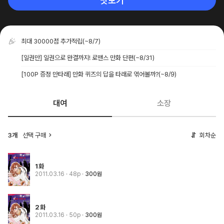
맛보기
최대 30000점 추가적립
(~8/7)
[일권만] 일권으로 완결까지! 로맨스 만화 단편
(~8/31)
[100P 증정 만타래] 만화 퀴즈의 답을 타래로 엮어볼까?
(~8/9)
대여
소장
3개
선택 구매
회차순
1화
2011.03.16
· 48p
300원
2화
2011.03.16
· 50p
300원