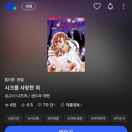
만화
할리퀸 · 완결
시크를 사랑한 죄
오고시 나츠에 / 샌드라 마턴
4천
4.5
70 건
작품정보
#할리퀸
#서양풍
#현대물
#연애/결혼
#계약관계
#직진녀