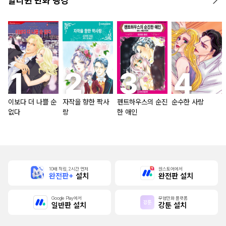
할리퀸 만화 랭킹
이보다 더 나쁠 순
자작을 향한 짝사
펜트하우스의 순진
순수한 사랑
없다
랑
한 애인
10배 적립, 2시간 먼저
원스토어에서
완전판+
설치
완전판 설치
Google Play에서
무협만화 플랫폼
일반판 설치
강툰 설치