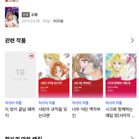
3화
2011.03.16
· 50p
300원
관련 작품
작가의 작품
작가의 작품
작가의 작품
작가의 작품
이 밤이 끝날 때까
사랑의 규칙을 잊
너무 어린 백작부
시크와 함께하는
지
는다면
인
매일 밤(사막의 규
율 3)