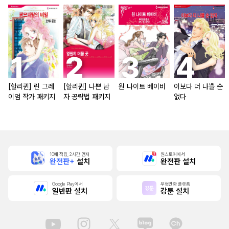
[할리퀸] 린 그레
[할리퀸] 나쁜 남
원 나이트 베이비
이보다 더 나쁠 순
이엄 작가 패키지
자 공략법 패키지
없다
10배 적립, 2시간 먼저
원스토어에서
완전판+
설치
완전판 설치
Google Play에서
무협만화 플랫폼
일반판 설치
강툰 설치