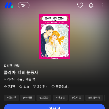
만화
할리퀸 · 완결
줄리아, 너의 눈동자
타카야마 마유 / 캐롤 벅
7.1천
22 건
작품정보
4.9
#할리퀸
#서양풍
#재회물
#현대물
#힐링물
#트라우마