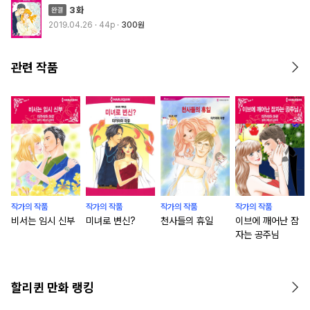
3화
2019.04.26
· 44p
300원
관련 작품
작가의 작품
작가의 작품
작가의 작품
작가의 작품
비서는 임시 신부
미녀로 변신?
천사들의 휴일
이브에 깨어난 잠
자는 공주님
할리퀸 만화 랭킹