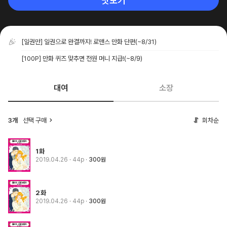
맛보기
[일권만] 일권으로 완결까지! 로맨스 만화 단편
(~8/31)
[100P] 만화 퀴즈 맞추면 전원 머니 지급!
(~8/9)
대여
소장
3개
선택 구매
회차순
1화
2019.04.26
· 44p
300원
2화
2019.04.26
· 44p
300원