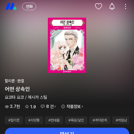
만화
할리퀸 · 완결
어떤 상속인
요코타 요코 / 제시카 스틸
3.7천
8 건
작품정보
1.9
#할리퀸
#서양풍
#현대물
#죽음/살인
#계약관계
#까칠남