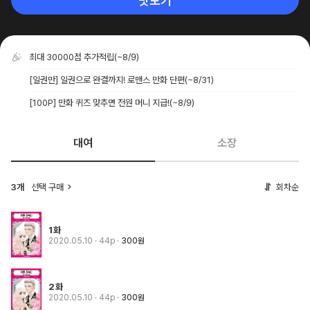
맛보기
최대 30000점 추가적립
(~8/9)
[일권만] 일권으로 완결까지! 로맨스 만화 단편
(~8/31)
[100P] 만화 퀴즈 맞추면 전원 머니 지급!
(~8/9)
대여
소장
3개
선택 구매
회차순
1화
2020.05.10
· 44p
300원
2화
2020.05.10
· 44p
300원