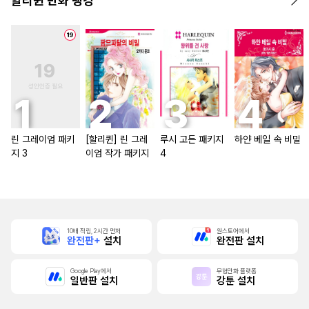
할리퀸 만화 랭킹
린 그레이엄 패키
[할리퀸] 린 그레
루시 고든 패키지
하얀 베일 속 비밀
지 3
이엄 작가 패키지
4
10배 적립, 2시간 먼저
원스토어에서
완전판+
설치
완전판 설치
Google Play에서
무협만화 플랫폼
일반판 설치
강툰 설치