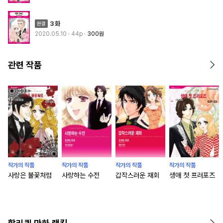
3화
2020.05.10
· 44p
300원
관련 작품
작가의 작품
작가의 작품
작가의 작품
작가의 작품
사랑은 불꽃처럼
사랑하는 수전
갑작스러운 재회
생애 첫 프러포즈