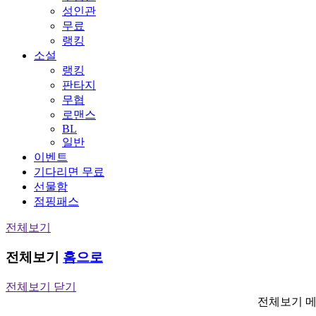
성인관
무료
랭킹
소설
랭킹
판타지
무협
로맨스
BL
일반
이벤트
기다리면 무료
선물함
점핑패스
전체보기
전체보기
홈으로
전체보기 닫기
전체보기 