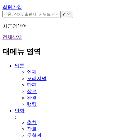
회원가입
검색
최근검색어
전체삭제
대메뉴 영역
웹툰
연재
오리지널
단편
장르
완결
랭킹
만화
;
추천
장르
무협관