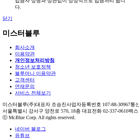
입금자 성명과 상관없이 정상적으로 입금처리 됩니
다.
닫기
미스터블루
회사소개
이용약관
개인정보처리방침
청소년 보호정책
블루머니 이용약관
고객센터
연재문의
서비스 전체보기
미스터블루(주)
대표자 조승진
사업자등록번호 107-88-30967
통신
서울특별시 강서구 양천로 570, 18층
대표전화 02-337-0610
팩스 0
ⓒ Mr.Blue Corp. All rights reserved.
네이버 블로그
유튜브