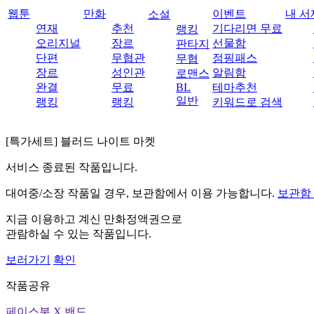
웹툰
만화
이벤트
내 서
소설
연재
추천
기다리면 무료
랭킹
오리지널
장르
선물함
판타지
단편
무협관
점핑패스
무협
장르
성인관
알림함
로맨스
완결
무료
BL
테마추천
일반
랭킹
랭킹
키워드로 검색
[특가세트] 블러드 나이트 마켓
서비스 종료된 작품입니다.
대여중/소장 작품일 경우, 보관함에서 이용 가능합니다.
보관함
지금 이용하고 계신 만화정액권으로
관람하실 수 있는 작품입니다.
보러가기
확인
작품공유
페이스북
X
밴드