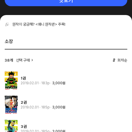
맛보기
원작이 궁금해? <애니 원작관> 주목!
소장
38개
선택 구매
회차순
1권
2019.02.01
· 183p
3,000원
2권
2019.02.01
· 185p
3,000원
3권
2019.02.01
· 185p
3,000원