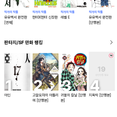
작가의 작품
작가의 작품
작가의 작품
작가의 작품
유유백서 완전판
헌터X헌터 신장판
레벨 E
유유백서 완전판
[연재]
[단행본]
판타지/SF 만화 랭킹
아인
고깔모자의 아틀리
귀멸의 칼날 [단행
지옥락 [단행본]
에 [단행본]
본]