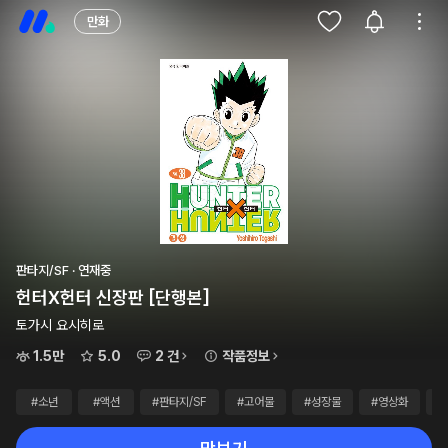
만화
판타지/SF · 연재중
헌터X헌터 신장판 [단행본]
토가시 요시히로
1.5만
5.0
2 건
작품정보
#소년
#액션
#판타지/SF
#고어물
#성장물
#영상화
#