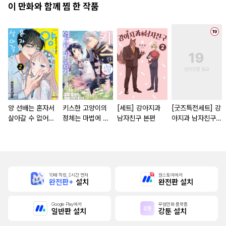
이 만화와 함께 찜 한 작품
양 선배는 혼자서
키스한 고양이의
[세트] 강아지과
[굿즈특전세트] 강
살아갈 수 없어
정체는 마법에 걸
남자친구 본편
아지과 남자친구
[단행본]
린 얼음 귀공자였
외전
습니다. '쓰다듬어
주세요'라고 졸라
도 곤란해요! [단행
본]
10배 적립, 2시간 먼저
원스토어에서
완전판+
설치
완전판 설치
Google Play에서
무협만화 플랫폼
일반판 설치
강툰 설치