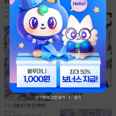
#
영상화
#
이세계물
본]
2.2만
#
애절물
#
복흑/계략공
#
복수
#
3인칭시점
#
순정공
소설
만행무승
이 이벤트 그만 보기
닫기
3만
소설
곤륜신기전 [단행본]
8.3만