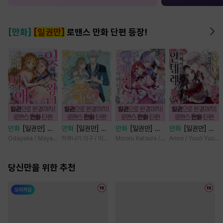
[만화]
[일권만]
로맨스 만화 단편 등장!
만화
[일권만] 잊
만화
[일권만] 제
만화
[일권만] 기
만화
[일권만] 왕
혀진 왕녀지만 정
약혼은 취소되었습
억상실 악역 영애
태자님과의 약혼을
Odayaka / Maya Koike
하루나기 리구 / 미즈메
Minoru Katsura / Mizune
Anno / Yuuri Yuuda
략결혼 한 남편에
니다 [단행본]
는 공략 대상인 얀
거절했더니 어째서
게 익애받고 있습
데레 의붓 오라버
인지 얀데레로 돌
니다 [단행본]
당신만을 위한 추천
니에게서 도망칠
변했습니다 [단행
수가 없다 [단행
본]
본]