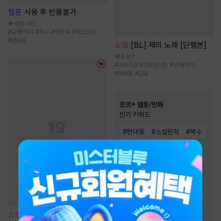
웹툰
사용 후 반품불가
426.6만
#
오해/착각
#
복수
#
연하수
#
하드코어
#
연상공
소설
[BL] 재의 노래 [단행본]
4.8만
#
개아가공
#
3인칭시점
#
오해/착각
#
피폐물
#
강공
장르+ 웹툰/만화
인기 키워드
#
현대물
#
소설원작
#
복수
#
동양풍
#
음식
#
우정
#
역사/시대물
#
복수물
#
오피스물
#
힐링물
#
다정남
#
인외존재
#
초능력
#
환생물
#
성장물
#
친구
#
동물
#
연애/결혼
소설
[BL] 루멘 프로젝트 [단행