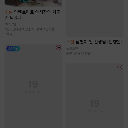
소설
인벤토리로 암시장의 거물
이 되었다.
7.7만
#
현대판타지
#
군인
#
이능력
#
먼치킨
#
용병
소설
남편이 된 선생님 [단행본]
6.5천
#
현대물
#
사제지간