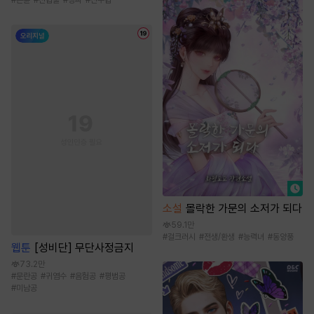
#
곤륜
#
선협물
#
정파
#
신무협
소설
몰락한 가문의 소저가 되다
59.1만
#
걸크러시
#
전생/환생
#
능력녀
#
동양풍
웹툰
[성비단] 무단사정금지
73.2만
#
문란공
#
귀염수
#
음험공
#
평범공
#
미남공