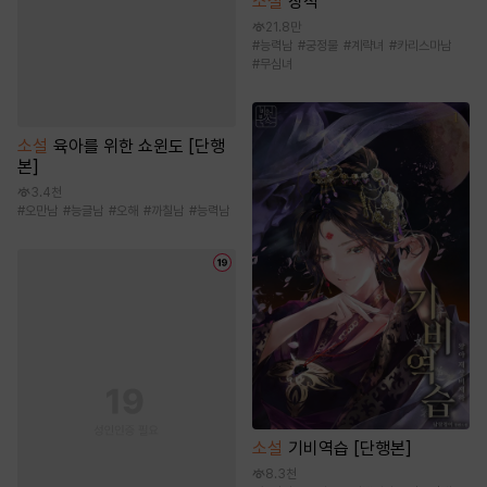
소설
장적
21.8만
#
능력남
#
궁정물
#
계략녀
#
카리스마남
#
무심녀
소설
육아를 위한 쇼윈도 [단행
본]
3.4천
#
오만남
#
능글남
#
오해
#
까칠남
#
능력남
소설
기비역습 [단행본]
8.3천