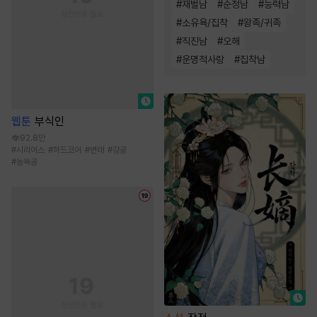
#
재벌남
#
순정남
#
능력남
#
소유욕/집착
#
왕족/귀족
#
직진남
#
오해
#
운명적사랑
#
집착남
웹툰
부식인
92.8만
#
시리어스
#
하드코어
#
변태
#
강공
#
능욕공