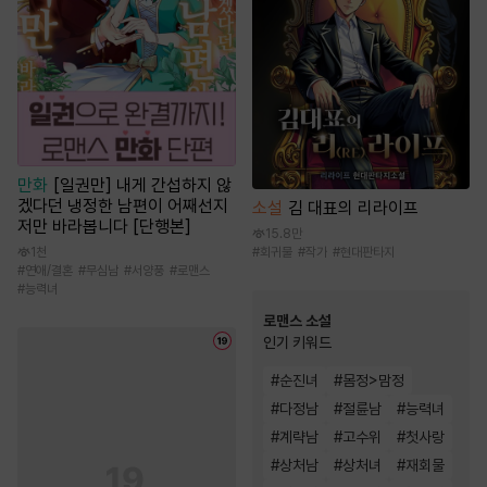
만화
[일권만] 내게 간섭하지 않
겠다던 냉정한 남편이 어째선지
소설
김 대표의 리라이프
저만 바라봅니다 [단행본]
15.8만
#
회귀물
#
작가
#
현대판타지
1천
#
연애/결혼
#
무심남
#
서양풍
#
로맨스
#
능력녀
로맨스 소설
인기 키워드
#
순진녀
#
몸정>맘정
#
다정남
#
절륜남
#
능력녀
#
계략남
#
고수위
#
첫사랑
#
상처남
#
상처녀
#
재회물