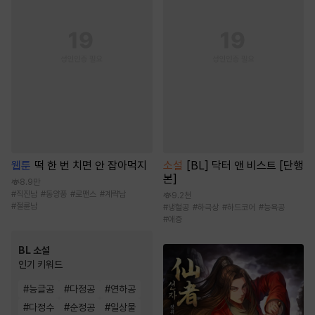
웹툰
떡 한 번 치면 안 잡아먹지
소설
[BL] 닥터 앤 비스트 [단행
본]
8.9만
#
직진남
#
동양풍
#
로맨스
#
계략남
9.2천
#
절륜남
#
냉혈공
#
하극상
#
하드코어
#
능욕공
#
애증
BL 소설
인기 키워드
#
능글공
#
다정공
#
연하공
#
다정수
#
순정공
#
일상물