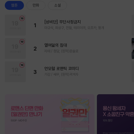
웹툰
만화
소설
[성비단] 무단사정금지
1
마규식, 피상구, 진월, 테리야끼, 오프카, 뚱개
열여덟의 침대
2
자태 / 청담, (원작)문슬로
언모럴 로맨틱 코미디
3
가감 / 쌔우, (원작)곽겨자