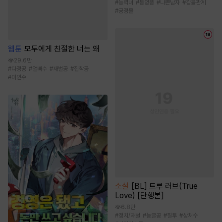
#
능력녀
#
동양풍
#
나쁜남자
#
갑을관계
#
궁정물
웹툰
모두에게 친절한 너는 왜
29.6만
#
다정공
#
얼빠수
#
재벌공
#
집착공
#
미인수
소설
[BL] 트루 러브(True
Love) [단행본]
6.8만
#
정치/재벌
#
능글공
#
질투
#
상처수