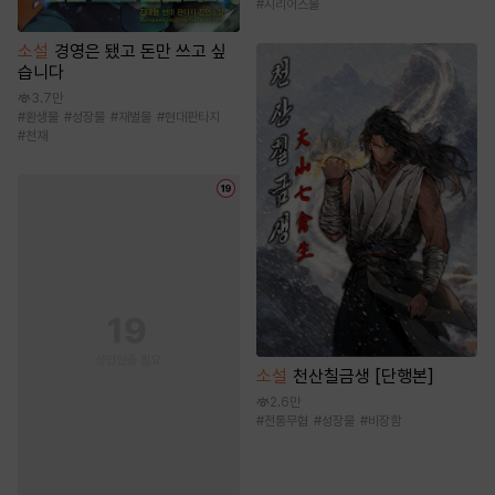
#
시리어스물
소설
경영은 됐고 돈만 쓰고 싶
습니다
3.7만
#
환생물
#
성장물
#
재벌물
#
현대판타지
#
천재
소설
천산칠금생 [단행본]
2.6만
#
전통무협
#
성장물
#
비장함