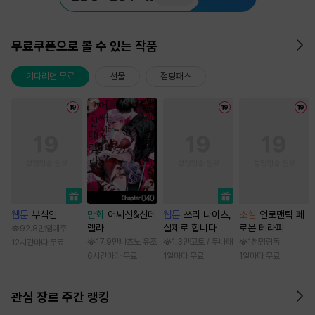
무료쿠폰으로 볼 수 있는 작품
기다리면 무료
선물
점핑패스
웹툰
부식인
만화
어쌔신&신데
웹툰
쓰리 나이츠,
소설
언로맨틱 페
렐라
실제로 합니다
로몬 테라피
92.8만
임애주
17.9만
나츠노 유조
1.3만
고토 / 두나래
1천
망랑독
12시간마다 무료
6시간마다 무료
1일마다 무료
1일마다 무료
관심 장르 주간 랭킹