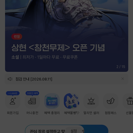
2
/
15
점검 안내 [2026.08.11]
+1,000원
첫충전 혜택
회원가입
머니충전
혜택 총정리
혜택몰빵💘
밀리언 셀러
점핑패스
선물
설정
관심 장르 설정하고 맞춤 추천 받기