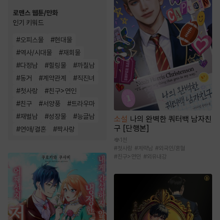
로맨스 웹툰/만화
인기 키워드
#
오피스물
#
현대물
#
역사/시대물
#
재회물
#
다정남
#
힐링물
#
까칠남
#
동거
#
계약관계
#
직진녀
#
첫사랑
#
친구>연인
#
친구
#
서양풍
#
트라우마
#
재벌남
#
성장물
#
능글남
소설
나의 완벽한 쿼터백 남자친
구 [단행본]
#
연애/결혼
#
짝사랑
1천
#
첫사랑
#
계략남
#
외국인/혼혈
#
친구>연인
#
외유내강