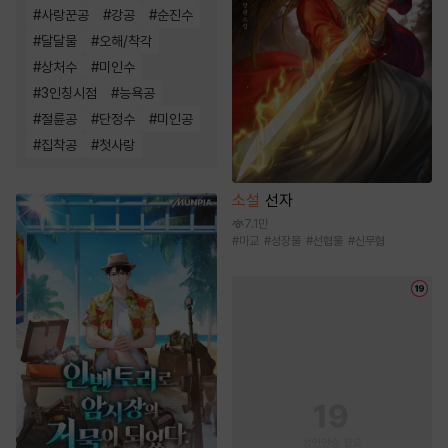
#
사랑꾼공
#
강공
#
순진수
#
달달물
#
오해/착각
#
상처수
#
미인수
#
3인칭시점
#
능욕공
#
절륜공
#
단정수
#
미인공
#
집착공
#
첫사랑
소설
선자
7.1만
#
마교
#
성장물
#
선협물
#
신무협