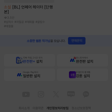
소설
[BL] 언페어 헤이터 [단행
본]
3.5만
#
상처수
#
까칠공
#
재회물
#
굴림수
#
애절물
연재문의
소중한 웹툰 작가님
을 모십니다.
10배 적립, 2시간 먼저
원스토어에서
완전판+
설치
완전판 설치
Google Play에서
무협만화 플랫폼
일반판 설치
강툰 설치
회사소개
이용약관
개인정보처리방침
청소년보호정책