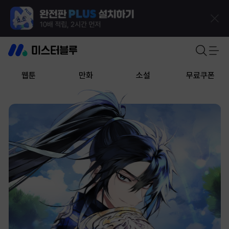
웹툰
만화
소설
무료쿠폰