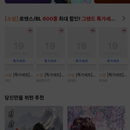
[소설]
로맨스/BL
600종
최대 할인!
그랜드 특가세트
▶
소설
[특가세트]
소설
[특가세트]
소설
[특가세트]
소설
[특가세트]
마이 블러디 발렌
[BL] 트루 러브(Tr
[BL] 짝사랑 탈곡
황제의 침실을 지
사틴
블랑로이드
원해온
루마음
타인 [단행본]
ue Love) [단행
기 [단행본]
킵니다 [단행본]
본]
당신만을 위한 추천