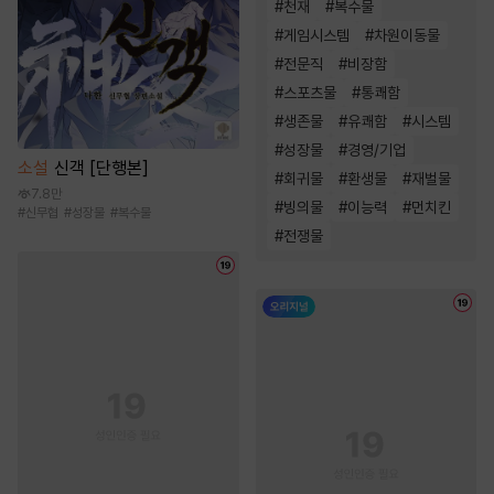
#
천재
#
복수물
#
게임시스템
#
차원이동물
#
전문직
#
비장함
#
스포츠물
#
통쾌함
#
생존물
#
유쾌함
#
시스템
#
성장물
#
경영/기업
소설
신객 [단행본]
#
회귀물
#
환생물
#
재벌물
7.8만
#
빙의물
#
이능력
#
먼치킨
#
신무협
#
성장물
#
복수물
#
전쟁물