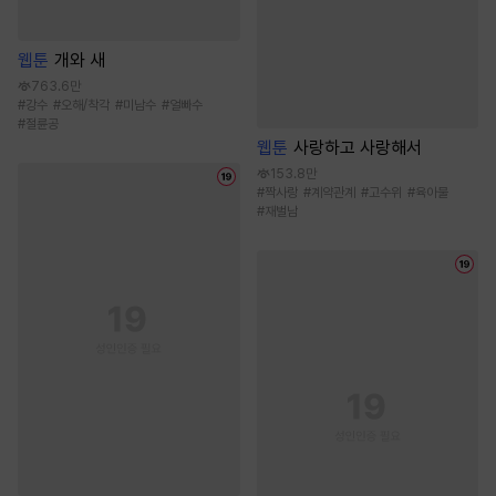
웹툰
개와 새
763.6만
#
강수
#
오해/착각
#
미남수
#
얼빠수
#
절륜공
웹툰
사랑하고 사랑해서
153.8만
#
짝사랑
#
계약관계
#
고수위
#
육아물
#
재벌남