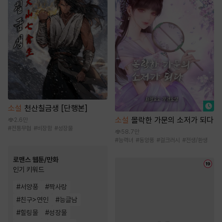
소설
천산칠금생 [단행본]
소설
몰락한 가문의 소저가 되다
2.6만
#
전통무협
#
비장함
#
성장물
58.7만
#
능력녀
#
동양풍
#
걸크러시
#
전생/환생
로맨스 웹툰/만화
인기 키워드
#
서양풍
#
짝사랑
#
친구>연인
#
능글남
#
힐링물
#
성장물