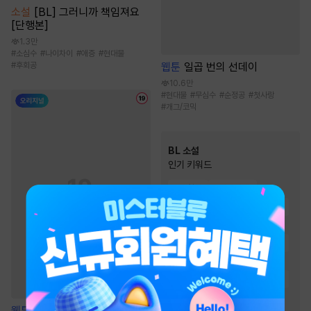
소설
[BL] 그러니까 책임져요
[단행본]
1.3만
#
소심수
#
나이차이
#
애증
#
현대물
웹툰
일곱 번의 선데이
#
후회공
10.6만
#
현대물
#
무심수
#
순정공
#
첫사랑
#
개그/코믹
BL 소설
인기 키워드
#
집착공
#
사랑꾼공
#
연하공
#
다정공
#
순정공
#
미인공
#
오해/착각
#
첫사랑
#
일상물
#
능욕공
#
상처수
#
강공
#
단정수
#
순진수
#
절륜공
#
능글공
#
3인칭시점
#
미인수
웹툰
내가 사랑하는 보스