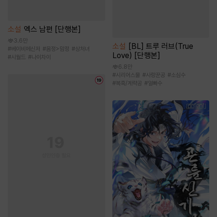
소설
엑스 남편 [단행본]
3.6만
소설
[BL] 트루 러브(True
#
베이비메신저
#
몸정>맘정
#
상처녀
Love) [단행본]
#
시월드
#
나이차이
6.8만
#
시리어스물
#
사랑꾼공
#
소심수
#
복흑/계략공
#
얼빠수