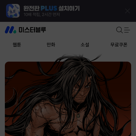
웹툰
만화
소설
무료쿠폰