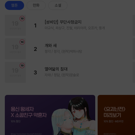
웹툰
만화
소설
[성비단] 무단사정금지
1
마규식, 피상구, 진월, 테리야끼, 오프카, 뚱개
개와 새
2
정각 / 정각, (원작)박하사탕
열여덟의 침대
3
자태 / 청담, (원작)문슬로