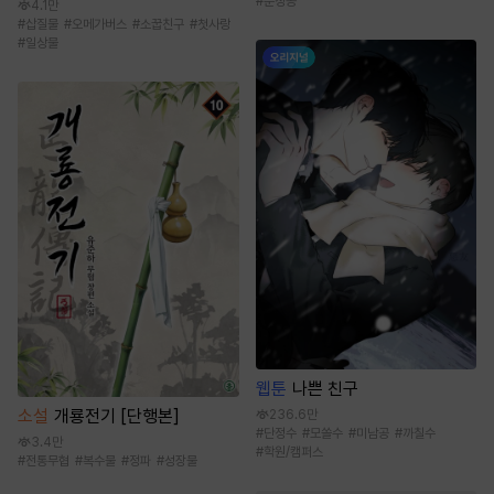
#
순정공
4.1만
#
삽질물
#
오메가버스
#
소꿉친구
#
첫사랑
#
일상물
웹툰
나쁜 친구
소설
개룡전기 [단행본]
236.6만
#
단정수
#
모쏠수
#
미남공
#
까칠수
3.4만
#
학원/캠퍼스
#
전통무협
#
복수물
#
정파
#
성장물