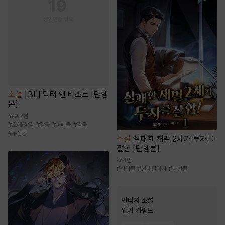
소설
[BL] 닥터 앤 비스트 [단행
본]
9.2천
#
오해/착각
#
강공
#
피폐물
#
감금
#
무심공
소설
실패한 재벌 2세가 투자를
잘함 [단행본]
4만
#
회귀물
#
현대판타지
#
재벌물
판타지 소설
인기 키워드