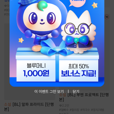
#
달달물
#
다정수
59.9만
#
BDSM
#
페티쉬
#
변태수
#
주종관계
#
연상수
이 이벤트 그만 보기
닫기
소설
[BL] 루멘 프로젝트 [단행
본]
소설
[BL] 알파 프라이드 [단행
2.2만
본]
#
얼빠수
#
할리킹
#
적극수
#
정치/재벌