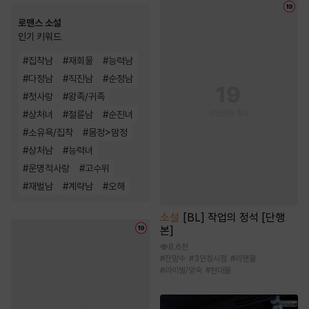
로맨스 소설
인기 키워드
#
집착남
#
재회물
#
능력남
#
다정남
#
직진남
#
순정남
#
첫사랑
#
왕족/귀족
#
상처녀
#
절륜남
#
순진녀
#
소유욕/집착
#
몸정>맘정
#
상처남
#
능력녀
#
운명적사랑
#
고수위
#
재벌남
#
계략남
#
오해
소설
[BL] 작업의 정석 [단행
본]
8.6천
#
잔망수
#
3인칭시점
#
리맨물
#
라이벌/앙숙
#
현대물