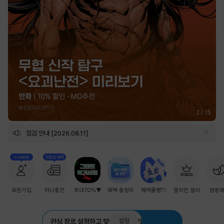
2
/
15
점검 안내 [2026.08.11]
+1,000원
첫충전 혜택
회원가입
머니충전
최대70%▼
혜택 총정리
혜택몰빵💘
밀리언 셀러
점핑
설정
관심 장르 설정하고 맞춤 추천 받기