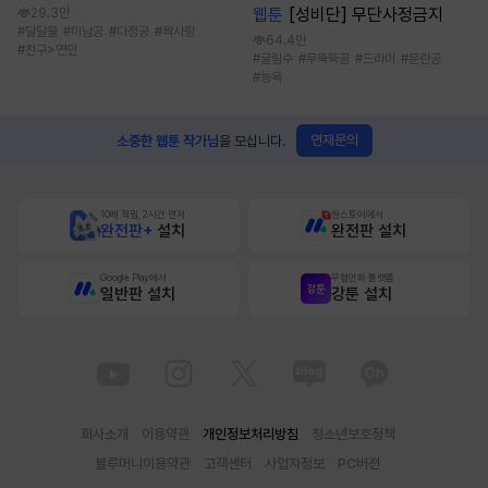
웹툰
[성비단] 무단사정금지
29.3만
#
달달물
#
미남공
#
다정공
#
짝사랑
64.4만
#
친구>연인
#
굴림수
#
무뚝뚝공
#
드라마
#
문란공
#
능욕
연재문의
소중한 웹툰 작가님
을 모십니다.
10배 적립, 2시간 먼저
원스토어에서
완전판+
설치
완전판 설치
Google Play에서
무협만화 플랫폼
일반판 설치
강툰 설치
회사소개
이용약관
개인정보처리방침
청소년보호정책
블루머니이용약관
고객센터
사업자정보
PC버전