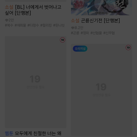
소설
[BL] 너에게서 벗어나고
싶어 [단행본]
소설
곤륜신기전 [단행본]
2만
#
복수
#
재회물
#
다정수
#
할리킹
#
원나잇
8.2만
#
곤륜
#
정파
#
선협물
#
신무협
웹툰
모두에게 친절한 너는 왜