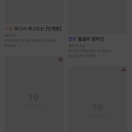
소설
또다시 파고드는 [단행본]
1.5만
웹툰
불굴의 챔피언
#
외유내강
#
후회남
#
철벽녀
#
능력남
#
계략남
570.6만
#
난폭공
#
죽음/살인
#
다공일수
#
감금/강제
#
스폰물