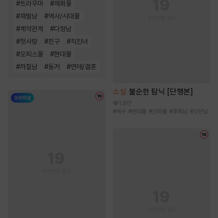
#
트라우마
#
재회물
#
재벌남
#
역사/시대물
#
계약관계
#
다정남
#
첫사랑
#
친구
#
직진녀
#
오피스물
#
현대물
#
까칠남
#
동거
#
연애/결혼
소설
불순한 탐닉 [단행본]
1.9만
#
복수
#
현대물
#
신파물
#
후회남
#
오만남