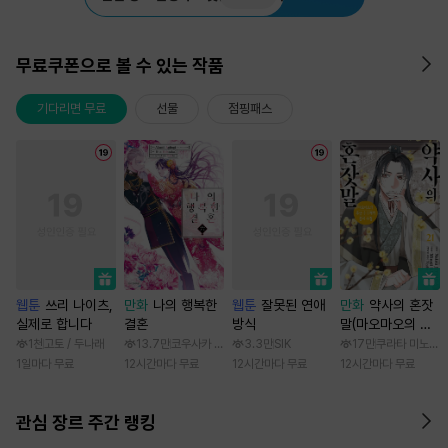
무료쿠폰으로 볼 수 있는 작품
기다리면 무료
선물
점핑패스
웹툰
쓰리 나이츠,
만화
나의 행복한
웹툰
잘못된 연애
만화
약사의 혼잣
실제로 합니다
결혼
방식
말(마오마오의 후
궁 수수께끼 풀이
1천
고토 / 두나래
13.7만
코우사카 리토 / 아기토기 아쿠미
3.3만
SIK
17만
쿠라타 미노지 /
수첩)
1일마다 무료
12시간마다 무료
12시간마다 무료
12시간마다 무료
관심 장르 주간 랭킹