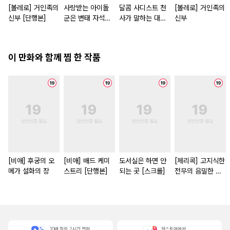
[볼레로] 거인족의
사랑받는 아이돌
달콤 사디스트 천
[볼레로] 거인족의
신부 [단행본]
군은 변태 자석
사가 말하는 대로
신부
[스크롤]
[단행본]
이 만화와 함께 찜 한 작품
[비애] 후궁의 오
[비애] 배드 케미
도서실은 하면 안
[체리콕] 고지식한
메가 설화의 장
스트리 [단행본]
되는 곳 [스크롤]
전무의 음밀한 성
벽 [단행본]
10배 적립, 2시간 먼저
원스토어에서