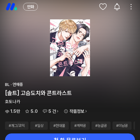
만화
BL · 연재중
[솔트] 고슴도치와 콘트라스트
호토나카
1.5만
5.0
5 건
작품정보
#개그/코믹
#일상
#현대물
#계략공
#능글공
#미남공