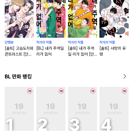
단행본
작가의 작품
작가의 작품
작가의 작품
[솔트] 고슴도치와
[BL] 내가 주역일
[솔트] 내가 주역
[솔트] 사랑의 유
콘트라스트 [단행
리가 없어
일 리가 없어 [단
령
본]
행본]
BL 만화 랭킹