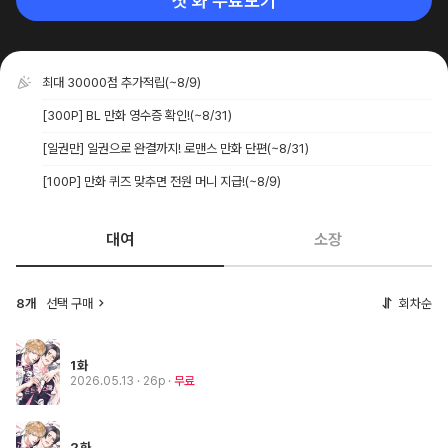
첫 화 무료보기
최대 30000점 추가적립
(~8/9)
[300P] BL 만화 영수증 확인!
(~8/31)
[일권만] 일권으로 완결까지! 로맨스 만화 단편
(~8/31)
[100P] 만화 퀴즈 맞추면 전원 머니 지급!
(~8/9)
대여
소장
8개
선택 구매
회차순
1화
2026.05.13
· 26p
무료
2화