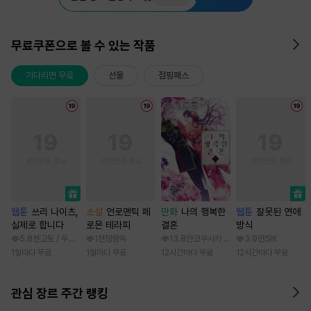
무료쿠폰으로 볼 수 있는 작품
기다리면 무료
선물
점핑패스
웹툰
쓰리 나이츠,
소설
언로맨틱 페
만화
나의 행복한
웹툰
잘못된 연애
실제로 합니다
로몬 테라피
결혼
방식
5.8천
고토 / 두나래
1천
망랑독
13.8만
코우사카 리토 / 아기토기 아쿠미
3.9만
SIK
1일마다 무료
1일마다 무료
12시간마다 무료
12시간마다 무료
관심 장르 주간 랭킹