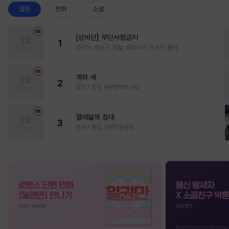
웹툰
만화
소설
[성비단] 무단사정금지
1
마규식, 피상구, 진월, 테리야끼, 오프카, 뚱개
개와 새
2
정각 / 정각, (원작)박하사탕
열여덟의 침대
3
자태 / 청담, (원작)문슬로