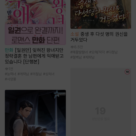
소설
중생 후 다섯 명의 권신을
거두었다
6.5만
만화
[일권만] 잊혀진 왕녀지만
#
쾌활발랄녀
#
오해/착각
#
다정남
정략결혼 한 남편에게 익애받고
#
철벽남
#
계략남
있습니다 [단행본]
1천
#
능력녀
#
계략남
#
까칠남
#
상처녀
#
서양풍