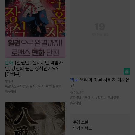
만화
[일권만] 실례지만 약혼자
님, 당신의 눈은 장식인가요?
[단행본]
웹툰
우리의 죄를 사하지 마시옵
1천
고
#
로맨스
#
서양풍
#
계약관계
#
연애/결혼
#
능력녀
20.3만
#
조신남
#
로맨스
#
직진녀
#
서양풍
#
후회남
무협 소설
인기 키워드