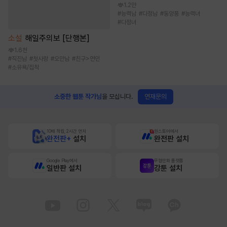
1.2만
#
능력남
#
다정남
#
동양풍
#
능력녀
#
다정녀
소설
해일주의보 [단행본]
1.6천
#
직진남
#
첫사랑
#
오만남
#
친구>연인
#
소유욕/집착
연재문의
소중한 웹툰 작가님
을 모십니다.
10배 적립, 2시간 먼저
원스토어에서
완전판+
설치
완전판 설치
Google Play에서
무협만화 플랫폼
일반판 설치
강툰 설치