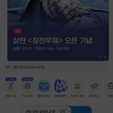
2
/
15
점검 안내 [2026.08.11]
+1,000원
첫충전 혜택
회원가입
머니충전
혜택 총정리
혜택몰빵💘
밀리언 셀러
점핑패스
선물
설정
관심 장르 설정하고 맞춤 추천 받기