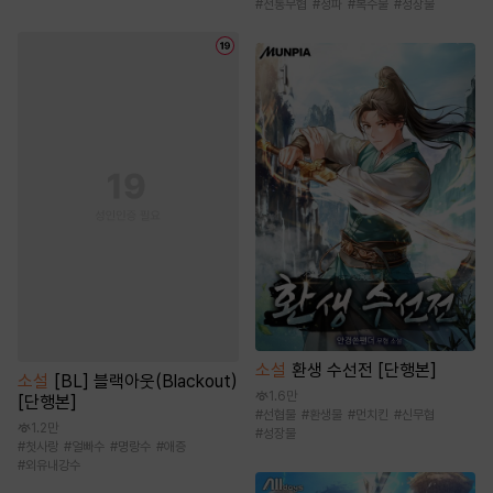
#
전통무협
#
정파
#
복수물
#
성장물
소설
환생 수선전 [단행본]
소설
[BL] 블랙아웃(Blackout)
1.6만
[단행본]
#
선협물
#
환생물
#
먼치킨
#
신무협
1.2만
#
성장물
#
첫사랑
#
얼빠수
#
명랑수
#
애증
#
외유내강수