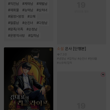
#
직진남
#
계략남
#
재벌남
#
재회물
#
능력남
#
상처녀
#
몸정>맘정
#
오해
#
절륜남
#
순진녀
#
다정남
#
왕족/귀족
#
순정남
#
운명적사랑
#
집착남
소설
은사 [단행본]
7.3천
#
냉정남
#
집착남
#
순진녀
#
현대물
#
소유욕/집착