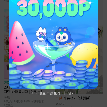
#
능글공
#
오피스물
#
짝사랑
#
재회물
#
힐링물
#
계약관계
#
역사/시대물
만화
[일권만] 내게 간섭하지 않
겠다던 냉정한 남편이 어째선지
저만 바라봅니다 [단행본]
이 이벤트 그만 보기
닫기
1천
소설
개룡전기 [단행본]
#
무심남
#
서양풍
#
부부
#
연애/결혼
3.4만
#
로맨스