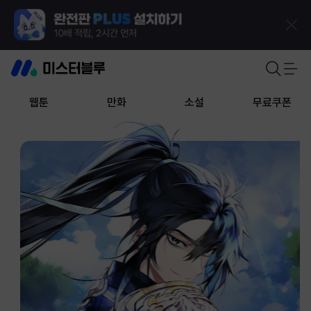
웹툰
만화
소설
무료쿠폰