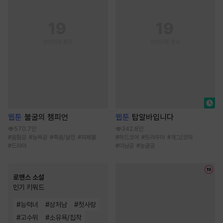
웹툰
불굴의 챔피언
웹툰
탑알바입니다
570.7만
342.8만
#
음험공
#
능욕공
#
죽음/살인
#
피폐물
#
하드코어
#
트라우마
#
개그/코믹
#
드라마
#
미남공
#
능글공
로맨스 소설
인기 키워드
#
능력녀
#
상처남
#
첫사랑
#
고수위
#
소유욕/집착