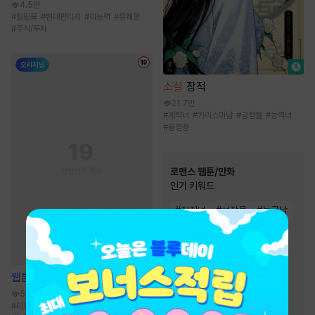
4.5만
#
힐링물
#
현대판타지
#
이능력
#
유쾌함
#
주식/투자
소설
장적
21.7만
#
계략녀
#
카리스마남
#
궁정물
#
능력녀
#
동양풍
로맨스 웹툰/만화
인기 키워드
#
직진녀
#
성장물
#
능글남
#
재벌남
#
친구
#
동거
#
친구>연인
#
다정남
#
현대물
#
서양풍
웹툰
신혼부부 특별전형
#
연애/결혼
#
트라우마
531.7만
#
첫사랑
#
까칠남
#
미인수
#
오해/착각
#
까칠수
#
벤츠공