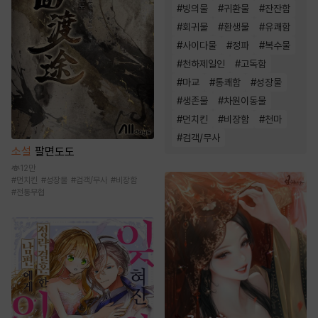
#
빙의물
#
귀환물
#
잔잔함
#
회귀물
#
환생물
#
유쾌함
#
사이다물
#
정파
#
복수물
#
천하제일인
#
고독함
#
마교
#
통쾌함
#
성장물
#
생존물
#
차원이동물
#
먼치킨
#
비장함
#
천마
#
검객/무사
소설
팔면도도
12만
#
먼치킨
#
성장물
#
검객/무사
#
비장함
#
전통무협