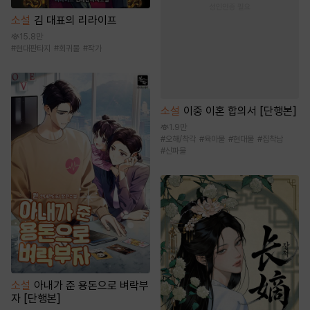
소설
김 대표의 리라이프
15.8만
#
현대판타지
#
회귀물
#
작가
소설
이중 이혼 합의서 [단행본]
1.9만
#
오해/착각
#
육아물
#
현대물
#
집착남
#
신파물
소설
아내가 준 용돈으로 벼락부
자 [단행본]