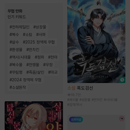
무협 만화
인기 키워드
#
천하제일인
#
성장물
#
복수
#
소림
#
사파
#
살수
#
2025 정액제 무협
#
환생물
#
먼치킨
#
역사/시대물
#
정파
#
천마
#
복수물
#
전쟁물
#
우정
#
무림맹
#
죽음/살인
#
마교
#
2024 정액제 무협
#
소설원작
소설
흑도검선
19.7만
#
복수물
#
성장물
#
먼치킨
#
사이다물
#
검객/무사