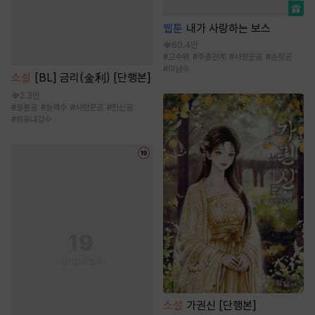
웹툰
내가 사랑하는 보스
60.4만
#
고수위
#
주종관계
#
사랑꾼공
#
순정공
#
미남수
소설
[BL] 금리(金利) [단행본]
2.3만
#
절륜공
#
능력수
#
사랑꾼공
#
헌신공
#
외유내강수
소설
가권신 [단행본]