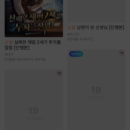
소설
남편이 된 선생님 [단행본]
6.4천
#
현대물
#
사제지간
소설
실패한 재벌 2세가 투자를
잘함 [단행본]
4만
#
재벌물
#
현대판타지
#
회귀물