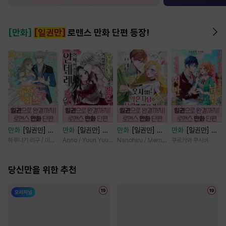
[만화]
[일권만]
로맨스 만화 단편 등장!
만화
[일권만] 제
만화
[일권만] 왕
만화
[일권만] 웃
만화
[일권만] 내
약혼은 취소되었습
태자님과의 약혼을
지 않는 약혼자님
게 간섭하지 않겠
하루나기 리구 / 미즈메
Anno / Yuuri Yuudachi
Nanohiru / Memeko
쿠로카와 쿠사비
니다 [단행본]
거절했더니 어째서
이 사랑에 빠진 건
다던 냉정한 남편
인지 얀데레로 돌
변장한 저인 것 같
이 어째선지 저만
당신만을 위한 추천
변했습니다 [단행
습니다 [단행본]
바라봅니다 [단행
본]
본]