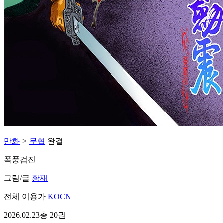
만화
>
무협
완결
폭풍검진
그림/글
황재
전체 이용가
KOCN
2026.02.23
총 20권