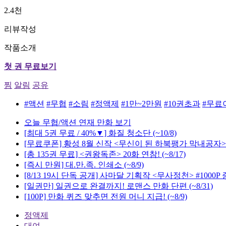
2.4천
리뷰작성
작품소개
첫 권 무료보기
찜
알림
공유
#액션
#무협
#소림
#정액제
#1만~2만원
#10권초과
#무료
오늘 무협/액션 연재 만화 보기
[최대 5권 무료 / 40%▼] 화질 청소단
(~10/8)
[무료쿠폰] 황성 8월 신작 <무신이 된 하북팽가 막내공자>
[총 135권 무료] <권왕독존> 20화 연참!
(~8/17)
[즉시 만원] 대.만.족. 인쇄소
(~8/9)
[8/13 19시 단독 공개] 사마달 기획작 <무사정천> #1000P
[일권만] 일권으로 완결까지! 로맨스 만화 단편
(~8/31)
[100P] 만화 퀴즈 맞추면 전원 머니 지급!
(~8/9)
정액제
대여