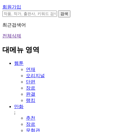
회원가입
검색
최근검색어
전체삭제
대메뉴 영역
웹툰
연재
오리지널
단편
장르
완결
랭킹
만화
;
추천
장르
무협관