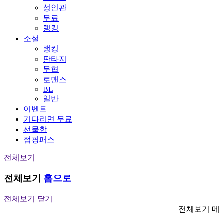
성인관
무료
랭킹
소설
랭킹
판타지
무협
로맨스
BL
일반
이벤트
기다리면 무료
선물함
점핑패스
전체보기
전체보기
홈으로
전체보기 닫기
전체보기 