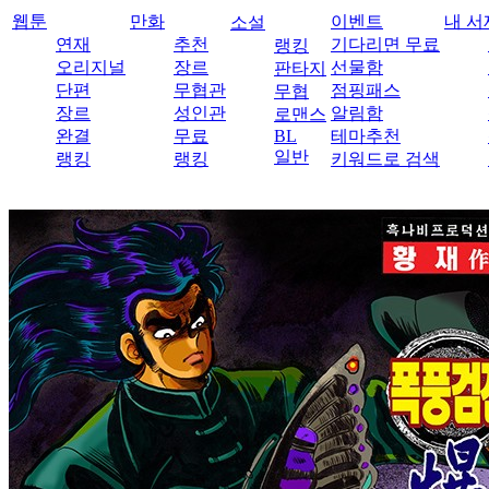
웹툰
만화
이벤트
내 서
소설
연재
추천
기다리면 무료
랭킹
오리지널
장르
선물함
판타지
단편
무협관
점핑패스
무협
장르
성인관
알림함
로맨스
완결
무료
BL
테마추천
일반
랭킹
랭킹
키워드로 검색