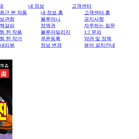
재
내 정보
고객센터
최근 본 작품
내 정보 홈
고객센터 홈
보관함
블루머니
공지사항
책갈피
정액권
자주하는 질문
찜 한 작품
블루마일리지
1:1 문의
찜 한 작가
쿠폰등록
약관 및 정책
내리뷰
정보 변경
뷰어 설치안내