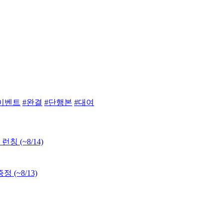
이벤트
#완결
#단행본
#대여
 런칭
(~8/14)
 증정
(~8/13)