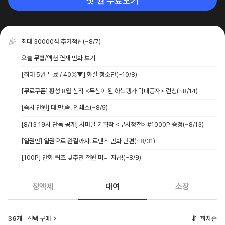
첫 권 무료보기
최대 30000점 추가적립
(~8/7)
오늘 무협/액션 연재 만화 보기
[최대 5권 무료 / 40%▼] 화질 청소단
(~10/8)
[무료쿠폰] 황성 8월 신작 <무신이 된 하북팽가 막내공자> 런칭
(~8/14)
[즉시 만원] 대.만.족. 인쇄소
(~8/9)
[8/13 19시 단독 공개] 사마달 기획작 <무사정천> #1000P 증정
(~8/13)
[일권만] 일권으로 완결까지! 로맨스 만화 단편
(~8/31)
[100P] 만화 퀴즈 맞추면 전원 머니 지급!
(~8/9)
정액제
대여
소장
36개
선택 구매
회차순