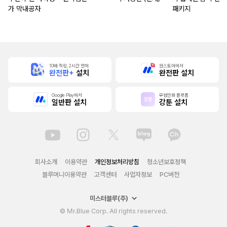
가 막내공자
패키지
10배 적립, 2시간 먼저
원스토어에서
완전판+
설치
완전판 설치
Google Play에서
무협만화 플랫폼
일반판 설치
강툰 설치
회사소개
이용약관
개인정보처리방침
청소년보호정책
블루머니이용약관
고객센터
사업자정보
PC버전
미스터블루(주)
© Mr.Blue Corp. All rights reserved.