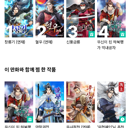
창룡기 (연재)
혈우 (연재)
신풍금룡
무신이 된 하북팽
가 막내공자
이 만화와 함께 찜 한 작품
무신이 된 하북팽
만학검전
무사정천 (연재)
'무협폐인'님 추천