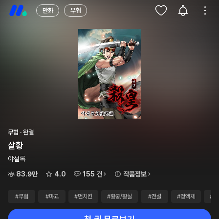
만화
무협
무협 · 완결
살황
야설록
83.9만
4.0
155 건
작품정보
#무협
#마교
#먼치킨
#황궁/황실
#전설
#정액제
#1