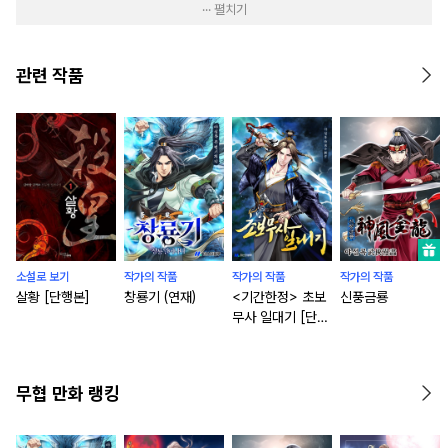
··· 펼치기
관련 작품
소설로 보기
작가의 작품
작가의 작품
작가의 작품
살황 [단행본]
창룡기 (연재)
<기간한정> 초보
신풍금룡
무사 일대기 [단행
본]
무협 만화 랭킹