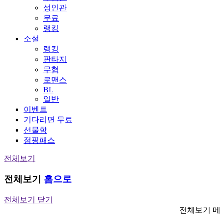
성인관
무료
랭킹
소설
랭킹
판타지
무협
로맨스
BL
일반
이벤트
기다리면 무료
선물함
점핑패스
전체보기
전체보기
홈으로
전체보기 닫기
전체보기 