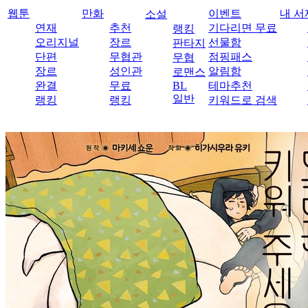
웹툰
만화
이벤트
내 서
소설
연재
추천
기다리면 무료
랭킹
오리지널
장르
선물함
판타지
단편
무협관
점핑패스
무협
장르
성인관
알림함
로맨스
완결
무료
BL
테마추천
일반
랭킹
랭킹
키워드로 검색