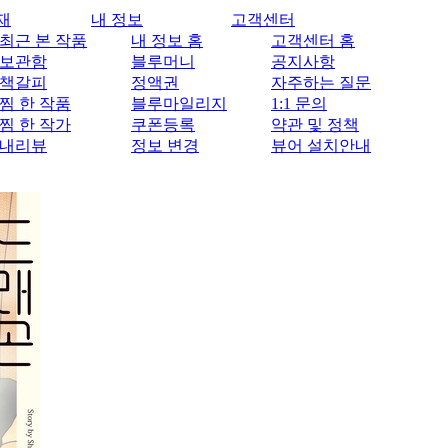
재
내 정보
고객센터
최근 본 작품
내 정보 홈
고객센터 홈
보관함
블루머니
공지사항
책갈피
정액권
자주하는 질문
찜 한 작품
블루마일리지
1:1 문의
찜 한 작가
쿠폰등록
약관 및 정책
내리뷰
정보 변경
뷰어 설치안내