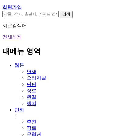
회원가입
검색
최근검색어
전체삭제
대메뉴 영역
웹툰
연재
오리지널
단편
장르
완결
랭킹
만화
;
추천
장르
무협관