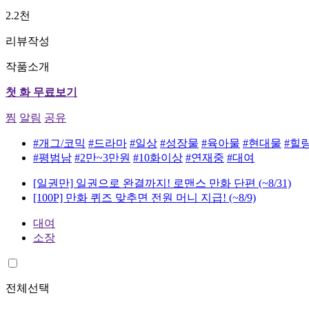
2.2천
리뷰작성
작품소개
첫 화 무료보기
찜
알림
공유
#개그/코믹
#드라마
#일상
#성장물
#육아물
#현대물
#힐
#평범남
#2만~3만원
#10화이상
#연재중
#대여
[일권만] 일권으로 완결까지! 로맨스 만화 단편
(~8/31)
[100P] 만화 퀴즈 맞추면 전원 머니 지급!
(~8/9)
대여
소장
전체선택