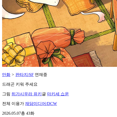
만화
>
판타지/SF
연재중
드래곤 키워 주세요
그림
히가시우라 유키
글
마키세 쇼운
전체 이용가
재담미디어/DCW
2026.05.07
총 43화