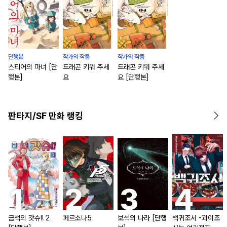
단행본
작가의 작품
작가의 작품
스티어의 마녀 [단
드래곤 키워 주세
드래곤 키워 주세
행본]
요
요 [단행본]
판타지/SF 만화 랭킹
금색의 갓슈!! 2
페르소나5
보석의 나라 [단행
백귀조서 -괴이조