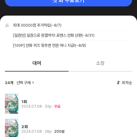
첫 화 무료보기
최대 30000점 추가적립
(~8/7)
[일권만] 일권으로 완결까지! 로맨스 만화 단편
(~8/31)
[100P] 만화 퀴즈 맞추면 전원 머니 지급!
(~8/9)
대여
소장
24개
선택 구매
회차순
1화
2024.07.08
· 32p
무료
2화
2024.07.08
· 28p
200원