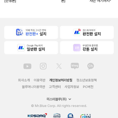
[단행본]
본]
사는 여기까지-
10배 적립, 2시간 먼저
원스토어에서
완전판+
설치
완전판 설치
Google Play에서
무협만화 플랫폼
일반판 설치
강툰 설치
회사소개
이용약관
개인정보처리방침
청소년보호정책
블루머니이용약관
고객센터
사업자정보
PC버전
미스터블루(주)
© Mr.Blue Corp. All rights reserved.