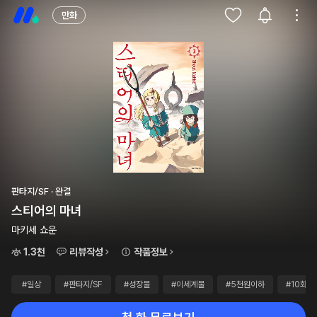
만화
판타지/SF · 완결
스티어의 마녀
마키세 쇼운
1.3천
리뷰작성
작품정보
#일상
#판타지/SF
#성장물
#이세계물
#5천원이하
#10화이