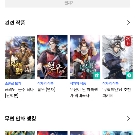
··· 펼치기
관련 작품
소설로 보기
작가의 작품
작가의 작품
작가의 작품
금의위, 문주 되다
혈우 (연재)
무신이 된 하북팽
'무협폐인'님 추천
[단행본]
가 막내공자
패키지
무협 만화 랭킹