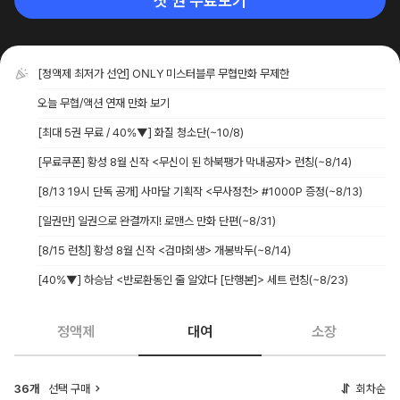
첫 권 무료보기
[정액제 최저가 선언] ONLY 미스터블루 무협만화 무제한
오늘 무협/액션 연재 만화 보기
[최대 5권 무료 / 40%▼] 화질 청소단
(~10/8)
[무료쿠폰] 황성 8월 신작 <무신이 된 하북팽가 막내공자> 런칭
(~8/14)
[8/13 19시 단독 공개] 사마달 기획작 <무사정천> #1000P 증정
(~8/13)
[일권만] 일권으로 완결까지! 로맨스 만화 단편
(~8/31)
[8/15 런칭] 황성 8월 신작 <검마회생> 개봉박두
(~8/14)
[40%▼] 하승남 <반로환동인 줄 알았다 [단행본]> 세트 런칭
(~8/23)
정액제
대여
소장
36개
선택 구매
회차순