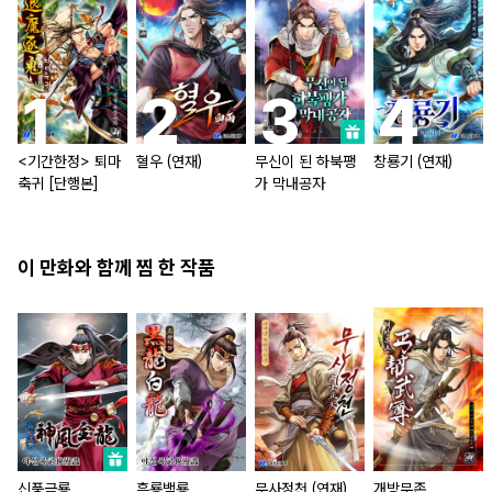
<기간한정> 퇴마
혈우 (연재)
무신이 된 하북팽
창룡기 (연재)
축귀 [단행본]
가 막내공자
이 만화와 함께 찜 한 작품
신풍금룡
흑룡백룡
무사정천 (연재)
개방무존