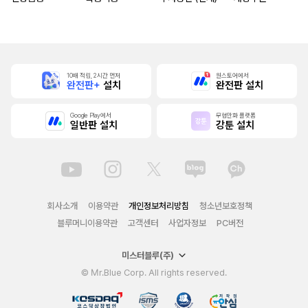
10배 적립, 2시간 먼저
원스토어에서
완전판+
설치
완전판 설치
Google Play에서
무협만화 플랫폼
일반판 설치
강툰 설치
회사소개
이용약관
개인정보처리방침
청소년보호정책
블루머니이용약관
고객센터
사업자정보
PC버전
미스터블루(주)
© Mr.Blue Corp. All rights reserved.