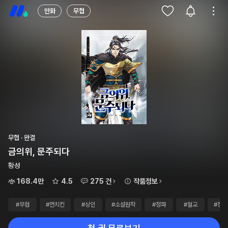
만화
무협
무협 · 완결
금의위, 문주되다
황성
168.4만
4.5
275 건
작품정보
#무협
#먼치킨
#상인
#소설원작
#정파
#혈교
#정액