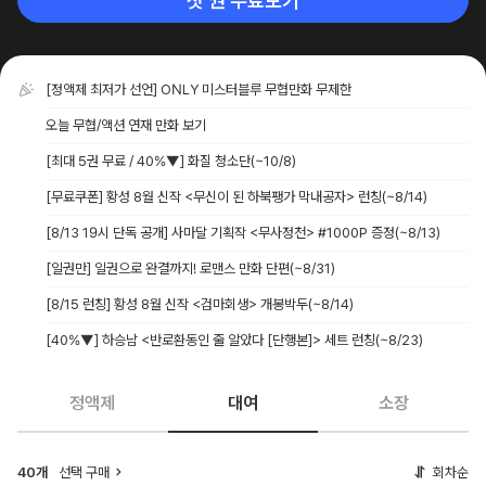
첫 권 무료보기
[정액제 최저가 선언] ONLY 미스터블루 무협만화 무제한
오늘 무협/액션 연재 만화 보기
[최대 5권 무료 / 40%▼] 화질 청소단
(~10/8)
[무료쿠폰] 황성 8월 신작 <무신이 된 하북팽가 막내공자> 런칭
(~8/14)
[8/13 19시 단독 공개] 사마달 기획작 <무사정천> #1000P 증정
(~8/13)
[일권만] 일권으로 완결까지! 로맨스 만화 단편
(~8/31)
[8/15 런칭] 황성 8월 신작 <검마회생> 개봉박두
(~8/14)
[40%▼] 하승남 <반로환동인 줄 알았다 [단행본]> 세트 런칭
(~8/23)
정액제
대여
소장
40개
선택 구매
회차순