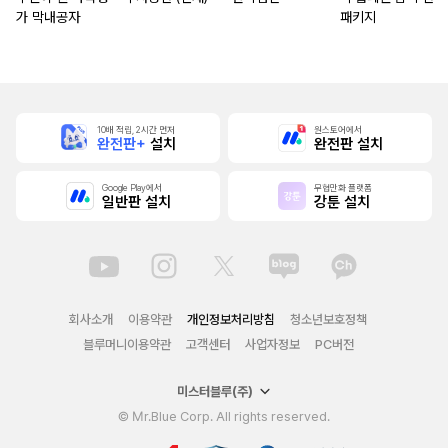
가 막내공자
패키지
10배 적립, 2시간 먼저
원스토어에서
완전판+
설치
완전판 설치
Google Play에서
무협만화 플랫폼
일반판 설치
강툰 설치
회사소개
이용약관
개인정보처리방침
청소년보호정책
블루머니이용약관
고객센터
사업자정보
PC버전
미스터블루(주)
© Mr.Blue Corp. All rights reserved.