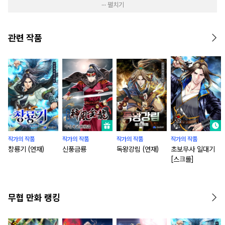
··· 펼치기
관련 작품
작가의 작품
작가의 작품
작가의 작품
작가의 작품
창룡기 (연재)
신풍금룡
독왕강림 (연재)
초보무사 일대기
[스크롤]
무협 만화 랭킹