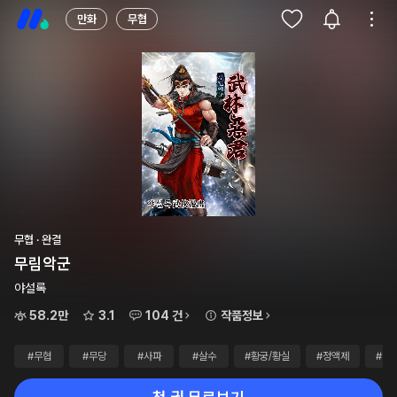
만화
무협
무협 · 완결
무림악군
야설록
58.2만
3.1
104 건
작품정보
#무협
#무당
#사파
#살수
#황궁/황실
#정액제
#1