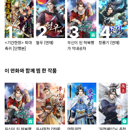
<기간한정> 퇴마
혈우 (연재)
무신이 된 하북팽
창룡기 (연재)
축귀 [단행본]
가 막내공자
이 만화와 함께 찜 한 작품
무신이 된 하북팽
무사정천 (연재)
만학검전
'무협폐인'님 추천