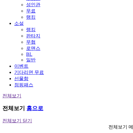
성인관
무료
랭킹
소설
랭킹
판타지
무협
로맨스
BL
일반
이벤트
기다리면 무료
선물함
점핑패스
전체보기
전체보기
홈으로
전체보기 닫기
전체보기 