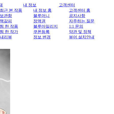
재
내 정보
고객센터
최근 본 작품
내 정보 홈
고객센터 홈
보관함
블루머니
공지사항
책갈피
정액권
자주하는 질문
찜 한 작품
블루마일리지
1:1 문의
찜 한 작가
쿠폰등록
약관 및 정책
내리뷰
정보 변경
뷰어 설치안내