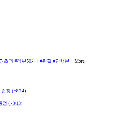
0권초과
#리뷰50개+
#완결
#단행본
+ More
 런칭
(~8/14)
 증정
(~8/13)