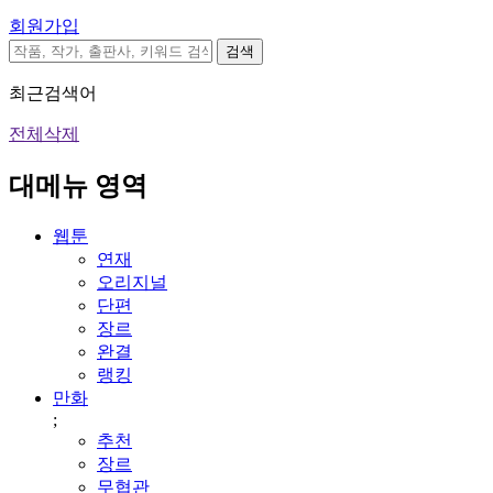
회원가입
검색
최근검색어
전체삭제
대메뉴 영역
웹툰
연재
오리지널
단편
장르
완결
랭킹
만화
;
추천
장르
무협관