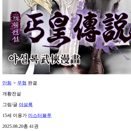
만화
>
무협
완결
개황전설
그림/글
야설록
15세 이용가
미스터블루
2025.08.20
총 41권