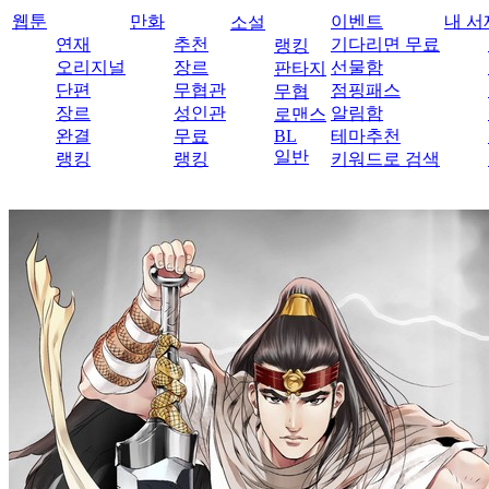
웹툰
만화
이벤트
내 서
소설
연재
추천
기다리면 무료
랭킹
오리지널
장르
선물함
판타지
단편
무협관
점핑패스
무협
장르
성인관
알림함
로맨스
완결
무료
BL
테마추천
일반
랭킹
랭킹
키워드로 검색