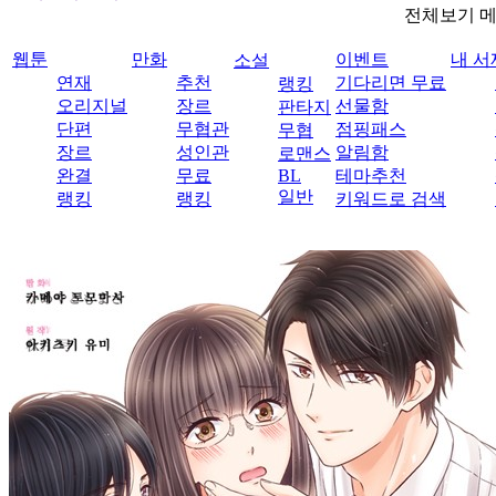
전체보기 
웹툰
만화
이벤트
내 서
소설
연재
추천
기다리면 무료
랭킹
오리지널
장르
선물함
판타지
단편
무협관
점핑패스
무협
장르
성인관
알림함
로맨스
완결
무료
BL
테마추천
일반
랭킹
랭킹
키워드로 검색