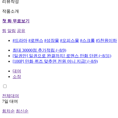
리뷰작성
작품소개
첫 화 무료보기
찜
알림
공유
#드라마
#로맨스
#성장물
#오피스물
#스크롤
#5천원이하
최대 30000점 추가적립
(~8/9)
[일권만] 일권으로 완결까지! 로맨스 만화 단편
(~8/31)
[100P] 만화 퀴즈 맞추면 전원 머니 지급!
(~8/9)
대여
소장
전체대여
7일 대여
회차순
최신순