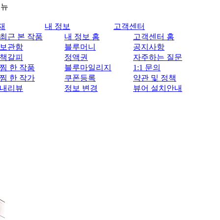
메뉴
재
내 정보
고객센터
최근 본 작품
내 정보 홈
고객센터 홈
보관함
블루머니
공지사항
책갈피
정액권
자주하는 질문
찜 한 작품
블루마일리지
1:1 문의
찜 한 작가
쿠폰등록
약관 및 정책
내리뷰
정보 변경
뷰어 설치안내