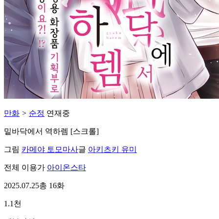
만화
>
순정
연재중
밑바닥에서 역하렘 [스크롤]
그림
카메야 토모마사
글
아키츠키 유미
전체 이용가
아이온스타
2025.07.25
총 16화
1.1천