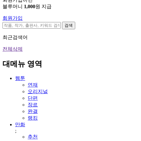
블루머니
1,000
원 지급
회원가입
검색
최근검색어
전체삭제
대메뉴 영역
웹툰
연재
오리지널
단편
장르
완결
랭킹
만화
;
추천