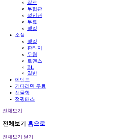
장르
무협관
성인관
무료
랭킹
소설
랭킹
판타지
무협
로맨스
BL
일반
이벤트
기다리면 무료
선물함
점핑패스
전체보기
전체보기
홈으로
전체보기 닫기