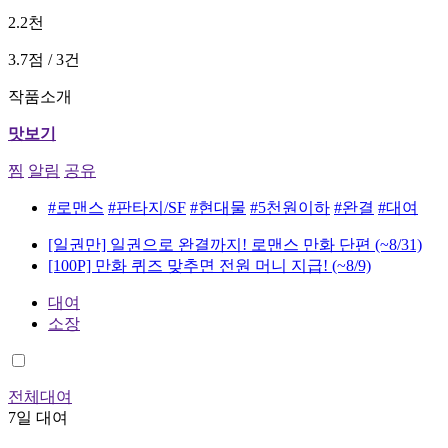
2.2천
3.7점 / 3건
작품소개
맛보기
찜
알림
공유
#로맨스
#판타지/SF
#현대물
#5천원이하
#완결
#대여
[일권만] 일권으로 완결까지! 로맨스 만화 단편
(~8/31)
[100P] 만화 퀴즈 맞추면 전원 머니 지급!
(~8/9)
대여
소장
전체대여
7일 대여