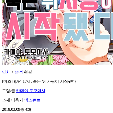
만화
>
순정
완결
[미즈] 향년 17세, 죽은 뒤 사랑이 시작됐다
그림/글
카메야 토모마사
15세 이용가
넥스큐브
2018.03.09
총 4화