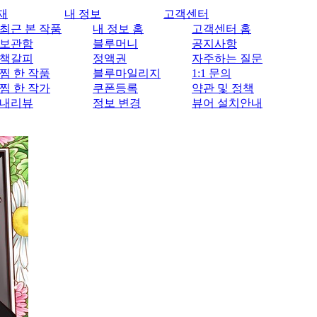
재
내 정보
고객센터
최근 본 작품
내 정보 홈
고객센터 홈
보관함
블루머니
공지사항
책갈피
정액권
자주하는 질문
찜 한 작품
블루마일리지
1:1 문의
찜 한 작가
쿠폰등록
약관 및 정책
내리뷰
정보 변경
뷰어 설치안내