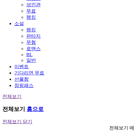
성인관
무료
랭킹
소설
랭킹
판타지
무협
로맨스
BL
일반
이벤트
기다리면 무료
선물함
점핑패스
전체보기
전체보기
홈으로
전체보기 닫기
전체보기 