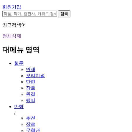
회원가입
검색
최근검색어
전체삭제
대메뉴 영역
웹툰
연재
오리지널
단편
장르
완결
랭킹
만화
;
추천
장르
무협관