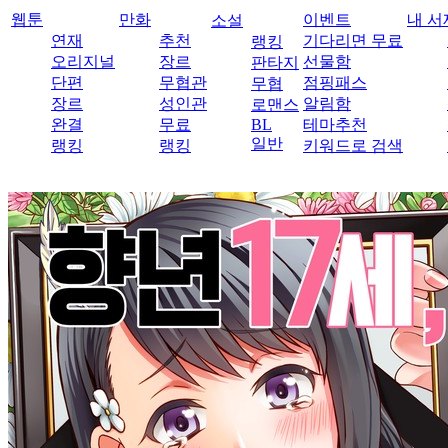
웹툰
만화
이벤트
내 서
소설
연재
추천
기다리면 무료
랭킹
오리지널
장르
선물함
판타지
단편
무협관
점핑패스
무협
장르
성인관
알림함
로맨스
완결
무료
BL
테마추천
일반
랭킹
랭킹
키워드로 검색