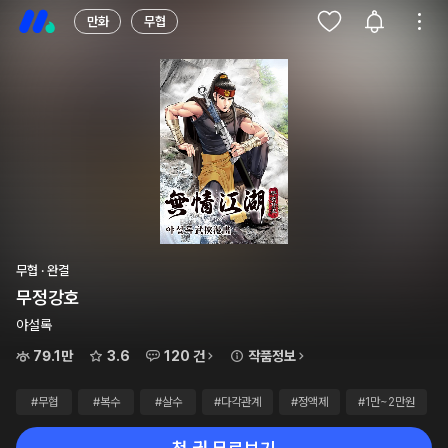
만화
무협
무협 · 완결
무정강호
야설록
79.1만
3.6
120 건
작품정보
#무협
#복수
#살수
#다각관계
#정액제
#1만~2만원