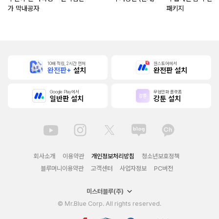
가 막내공자
패키지
10배 적립, 2시간 먼저
원스토어에서
완전판+
설치
완전판 설치
Google Play에서
무협만화 플랫폼
일반판 설치
강툰 설치
회사소개
이용약관
개인정보처리방침
청소년보호정책
블루머니이용약관
고객센터
사업자정보
PC버전
미스터블루(주)
© Mr.Blue Corp. All rights reserved.