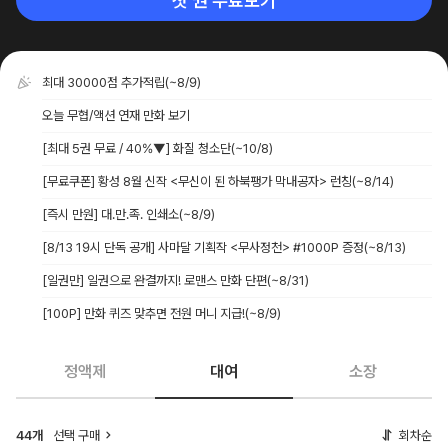
첫 권 무료보기
최대 30000점 추가적립
(~8/9)
오늘 무협/액션 연재 만화 보기
[최대 5권 무료 / 40%▼] 화질 청소단
(~10/8)
[무료쿠폰] 황성 8월 신작 <무신이 된 하북팽가 막내공자> 런칭
(~8/14)
[즉시 만원] 대.만.족. 인쇄소
(~8/9)
[8/13 19시 단독 공개] 사마달 기획작 <무사정천> #1000P 증정
(~8/13)
[일권만] 일권으로 완결까지! 로맨스 만화 단편
(~8/31)
[100P] 만화 퀴즈 맞추면 전원 머니 지급!
(~8/9)
정액제
대여
소장
44개
선택 구매
회차순