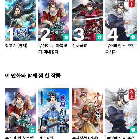
창룡기 (연재)
무신이 된 하북팽
신풍금룡
'무협폐인'님 추천
가 막내공자
패키지
이 만화와 함께 찜 한 작품
무신이 된 하북팽
만학검전
무사정천 (연재)
'무협폐인'님 추천