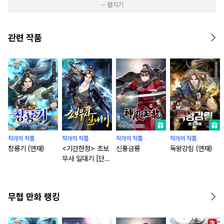
··· 펼치기
관련 작품
작가의 작품
작가의 작품
작가의 작품
작가의 작품
창룡기 (연재)
<기간한정> 초보
신풍금룡
독왕강림 (연재)
무사 일대기 [단행
본]
무협 만화 랭킹