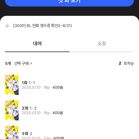
첫 화 보기
[300P] BL 만화 영수증 확인!
(~8/31)
대여
소장
5개
선택 구매
회차순
1화
1-1
2025.01.10
· 18p
400원
2화
1-2
2025.01.10
· 16p
400원
3화
2
2025.01.10
· 33p
400원