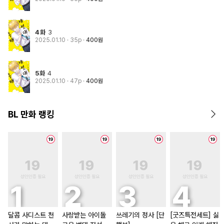
4화
3
2025.01.10
· 35p
400원
5화
4
2025.01.10
· 47p
400원
BL 만화 랭킹
달콤 사디스트 천
사랑받는 아이돌
쓰레기의 정사 [단
[굿즈특전세트] 싫