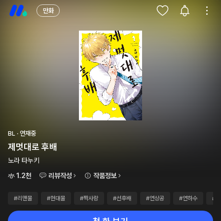
만화
BL · 연재중
제멋대로 후배
노라 타누키
1.2천
리뷰작성
작품정보
#리맨물
#현대물
#짝사랑
#선후배
#연상공
#연하수
#