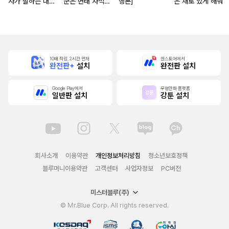
사가 말하는 대로
군은 변태 자석
행본]
은 채로 있게 해줘
[단행본]
[스크롤]
10배 적립, 2시간 먼저
원스토어에서
완전판+
설치
완전판 설치
Google Play에서
무협만화 플랫폼
일반판 설치
강툰 설치
회사소개
이용약관
개인정보처리방침
청소년보호정책
블루머니이용약관
고객센터
사업자정보
PC버전
미스터블루(주)
© Mr.Blue Corp. All rights reserved.