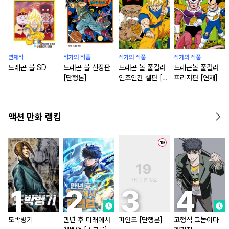
연재작
작가의 작품
작가의 작품
작가의 작품
드래곤 볼 SD
드래곤 볼 신장판
드래곤 볼 풀컬러
드래곤볼 풀컬러
[단행본]
인조인간 셀편 [단
프리저편 [연재]
행본]
액션 만화 랭킹
도박병기
만년 후 미래에서
피안도 [단행본]
고행석 그놈이다