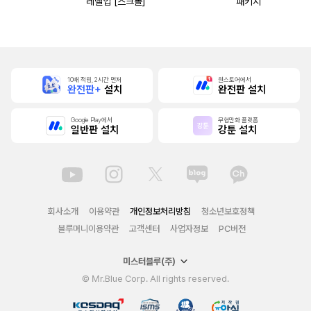
레벨업 [스크롤]
패키지
10배 적립, 2시간 먼저
원스토어에서
완전판+
설치
완전판 설치
Google Play에서
무협만화 플랫폼
일반판 설치
강툰 설치
회사소개
이용약관
개인정보처리방침
청소년보호정책
블루머니이용약관
고객센터
사업자정보
PC버전
미스터블루(주)
© Mr.Blue Corp. All rights reserved.