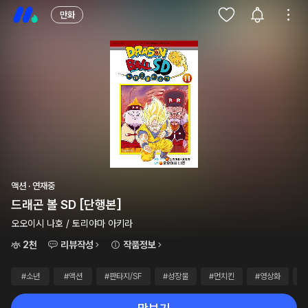
만화
액션 · 연재중
드래곤 볼 SD [단행본]
오오이시 나호 / 토리야마 아키라
2천
리뷰작성
작품정보
#소년
#액션
#판타지/SF
#성장물
#먼치킨
#영상화
#