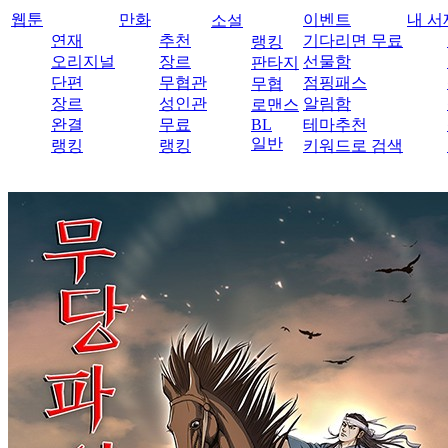
웹툰
만화
이벤트
내 서
소설
연재
추천
기다리면 무료
랭킹
오리지널
장르
선물함
판타지
단편
무협관
점핑패스
무협
장르
성인관
알림함
로맨스
완결
무료
BL
테마추천
일반
랭킹
랭킹
키워드로 검색