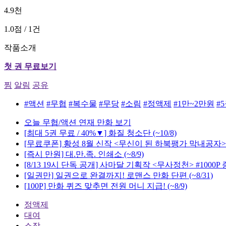
4.9천
1.0점 / 1건
작품소개
첫 권 무료보기
찜
알림
공유
#액션
#무협
#복수물
#무당
#소림
#정액제
#1만~2만원
#
오늘 무협/액션 연재 만화 보기
[최대 5권 무료 / 40%▼] 화질 청소단
(~10/8)
[무료쿠폰] 황성 8월 신작 <무신이 된 하북팽가 막내공자>
[즉시 만원] 대.만.족. 인쇄소
(~8/9)
[8/13 19시 단독 공개] 사마달 기획작 <무사정천> #1000P
[일권만] 일권으로 완결까지! 로맨스 만화 단편
(~8/31)
[100P] 만화 퀴즈 맞추면 전원 머니 지급!
(~8/9)
정액제
대여
소장