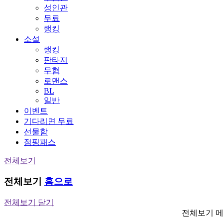
성인관
무료
랭킹
소설
랭킹
판타지
무협
로맨스
BL
일반
이벤트
기다리면 무료
선물함
점핑패스
전체보기
전체보기
홈으로
전체보기 닫기
전체보기 