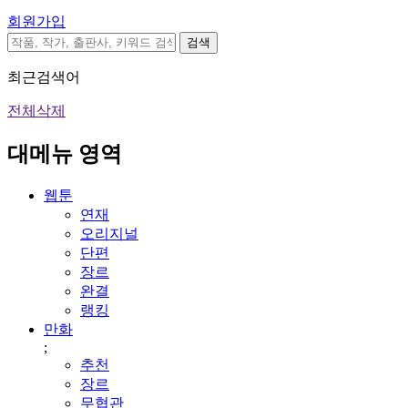
회원가입
검색
최근검색어
전체삭제
대메뉴 영역
웹툰
연재
오리지널
단편
장르
완결
랭킹
만화
;
추천
장르
무협관