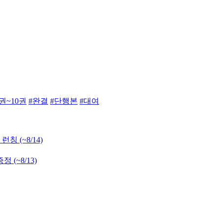
5권~10권
#완결
#단행본
#대여
 런칭
(~8/14)
 증정
(~8/13)