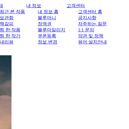
재
내 정보
고객센터
최근 본 작품
내 정보 홈
고객센터 홈
보관함
블루머니
공지사항
책갈피
정액권
자주하는 질문
찜 한 작품
블루마일리지
1:1 문의
찜 한 작가
쿠폰등록
약관 및 정책
내리뷰
정보 변경
뷰어 설치안내