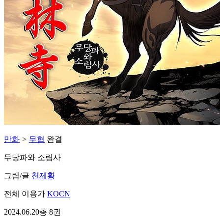
만화
>
무협
완결
무당파와 소림사
그림/글
천제황
전체 이용가
KOCN
2024.06.20
총 8권