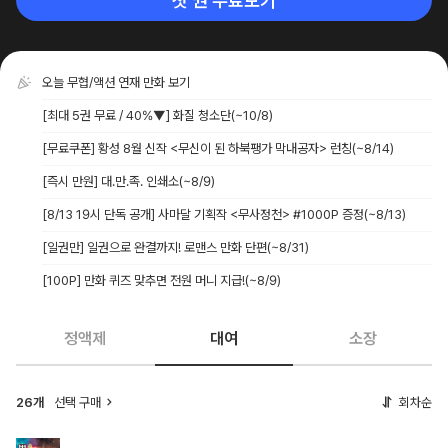
첫 권 무료보기
오늘 무협/액션 연재 만화 보기
[최대 5권 무료 / 40%▼] 화질 청소단
(~10/8)
[무료쿠폰] 황성 8월 신작 <무신이 된 하북팽가 막내공자> 런칭
(~8/14)
[즉시 만원] 대.만.족. 인쇄소
(~8/9)
[8/13 19시 단독 공개] 사마달 기획작 <무사정천> #1000P 증정
(~8/13)
[일권만] 일권으로 완결까지! 로맨스 만화 단편
(~8/31)
[100P] 만화 퀴즈 맞추면 전원 머니 지급!
(~8/9)
정액제
대여
소장
26개
선택 구매
회차순