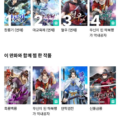
창룡기 (연재)
마교육제 (연재)
혈우 (연재)
무신이 된 하북팽
가 막내공자
이 만화와 함께 찜 한 작품
흑룡백룡
무신이 된 하북팽
만학검전
신풍금룡
가 막내공자