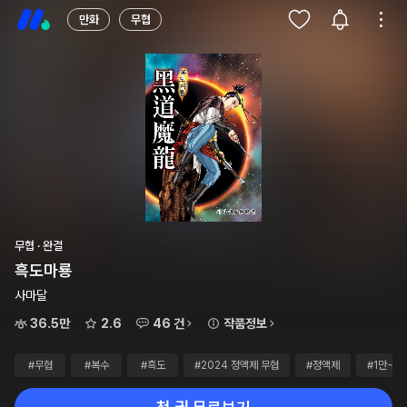
만화
무협
무협 · 완결
흑도마룡
사마달
36.5만
2.6
46 건
작품정보
#무협
#복수
#흑도
#2024 정액제 무협
#정액제
#1만~2