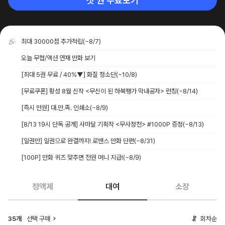
첫 권 무료보기
최대 30000점 추가적립
(~8/7)
오늘 무협/액션 연재 만화 보기
[최대 5권 무료 / 40%▼] 화질 청소단
(~10/8)
[무료쿠폰] 황성 8월 신작 <무신이 된 하북팽가 막내공자> 런칭
(~8/14)
[즉시 만원] 대.만.족. 인쇄소
(~8/9)
[8/13 19시 단독 공개] 사마달 기획작 <무사정천> #1000P 증정
(~8/13)
[일권만] 일권으로 완결까지! 로맨스 만화 단편
(~8/31)
[100P] 만화 퀴즈 맞추면 전원 머니 지급!
(~8/9)
정액제
대여
소장
35개
선택 구매
회차순