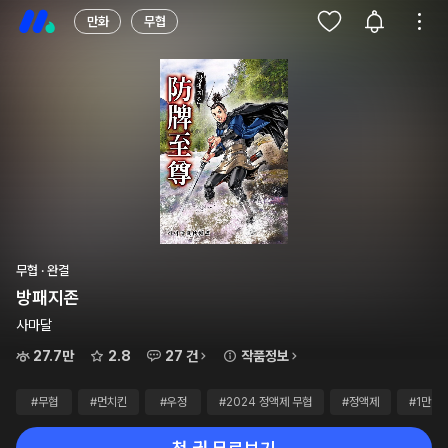
만화
무협
무협 · 완결
방패지존
사마달
27.7만
2.8
27 건
작품정보
#무협
#먼치킨
#우정
#2024 정액제 무협
#정액제
#1만~