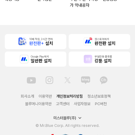
가 막내공자
10배 적립, 2시간 먼저
원스토어에서
완전판+
설치
완전판 설치
Google Play에서
무협만화 플랫폼
일반판 설치
강툰 설치
회사소개
이용약관
개인정보처리방침
청소년보호정책
블루머니이용약관
고객센터
사업자정보
PC버전
미스터블루(주)
© Mr.Blue Corp. All rights reserved.