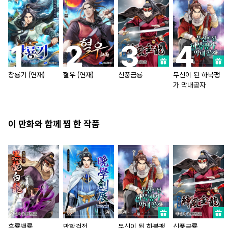
창룡기 (연재)
혈우 (연재)
신풍금룡
무신이 된 하북팽
가 막내공자
이 만화와 함께 찜 한 작품
흑룡백룡
만학검전
무신이 된 하북팽
신풍금룡