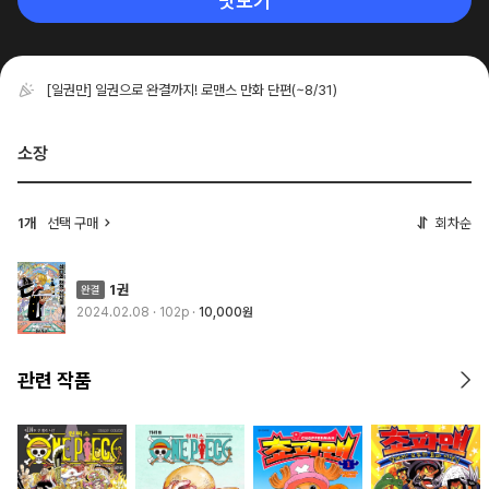
맛보기
[일권만] 일권으로 완결까지! 로맨스 만화 단편
(~8/31)
소장
1개
선택 구매
회차순
1권
2024.02.08
· 102p
10,000원
관련 작품