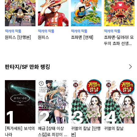
작가의 작품
작가의 작품
작가의 작품
작가의 작품
원피스 [단행본]
원피스
쵸파맨 [연재]
쵸파맨-달려라! 모
두의 쵸파 선생님-
[연재]
판타지/SF 만화 랭킹
[특가세트] 보석의
폐급 【상태 이상
귀멸의 칼날 [단행
귀멸의 칼날
나라
스킬】로 최강이 된
본]