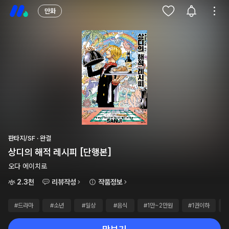
만화
판타지/SF · 완결
상디의 해적 레시피 [단행본]
오다 에이치로
2.3천
리뷰작성
작품정보
#드라마
#소년
#일상
#음식
#1만~2만원
#1권이하