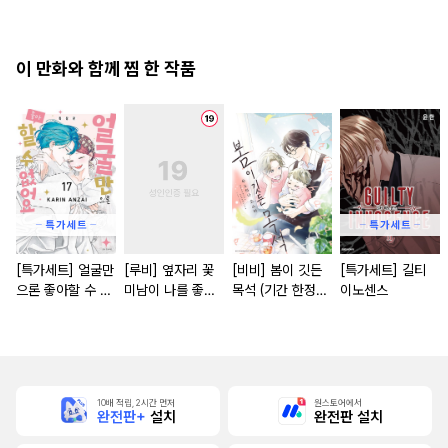
내가 모든 것을 유
린하기까지 [단행
본]
이 만화와 함께 찜 한 작품
[특가세트] 얼굴만
[루비] 옆자리 꽃
[비비] 봄이 깃든
[특가세트] 길티
으론 좋아할 수 없
미남이 나를 좋아
목석 (기간 한정판)
이노센스
어요
할지도 몰라 [단행
[단행본]
본]
10배 적립, 2시간 먼저
원스토어에서
완전판+
설치
완전판 설치